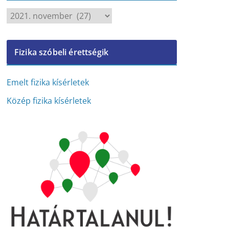
A
r
c
Fizika szóbeli érettségik
h
í
v
Emelt fizika kísérletek
u
Közép fizika kísérletek
m