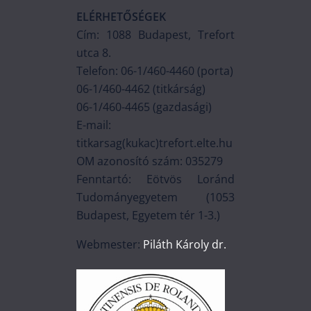
ELÉRHETŐSÉGEK
Cím: 1088 Budapest, Trefort
utca 8.
Telefon: 06-1/460-4460 (porta)
06-1/460-4462 (titkárság)
06-1/460-4465 (gazdasági)
E-mail:
titkarsag(kukac)trefort.elte.hu
OM azonosító szám: 035279
Fenntartó: Eötvös Loránd
Tudományegyetem (1053
Budapest, Egyetem tér 1-3.)
Webmester:
Piláth Károly dr.