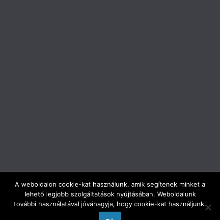
A weboldalon cookie-kat használunk, amik segítenek minket a
lehető legjobb szolgáltatások nyújtásában. Weboldalunk
Copyright © 2026
ELTE Trefort Ágoston Gyakorló Gimnázium
.
további használatával jóváhagyja, hogy cookie-kat használjunk.
All rights reserved.