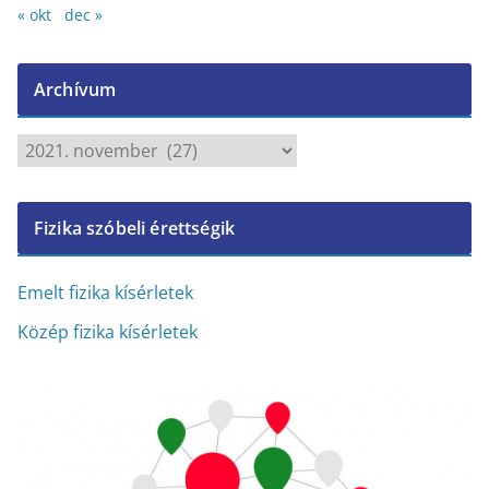
« okt
dec »
Archívum
A
r
c
Fizika szóbeli érettségik
h
í
v
Emelt fizika kísérletek
u
Közép fizika kísérletek
m