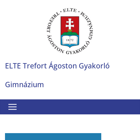
Skip
to
content
ELTE Trefort Ágoston Gyakorló
Gimnázium