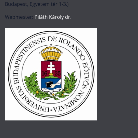
Budapest, Egyetem tér 1-3.)
Webmester:
Piláth Károly dr.