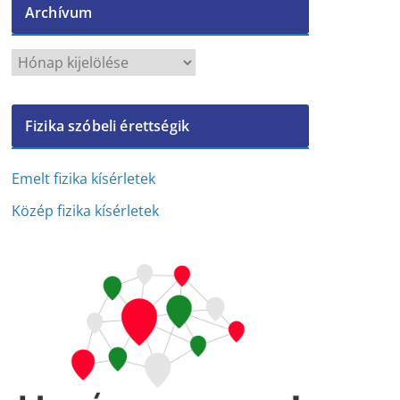
Archívum
A
r
c
Fizika szóbeli érettségik
h
í
v
Emelt fizika kísérletek
u
Közép fizika kísérletek
m