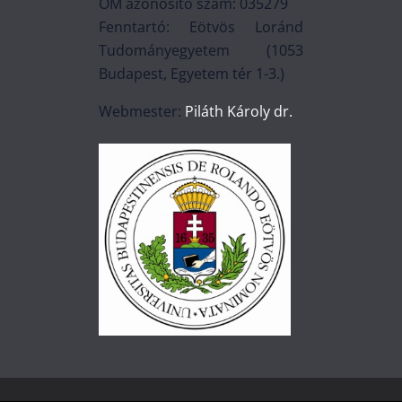
OM azonosító szám: 035279
Fenntartó: Eötvös Loránd
Tudományegyetem (1053
Budapest, Egyetem tér 1-3.)
Webmester:
Piláth Károly dr.