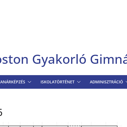
goston Gyakorló Gimn
TANÁRKÉPZÉS
ISKOLATÖRTÉNET
ADMINISZTRÁCIÓ
6