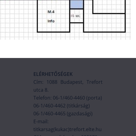
ELÉRHETŐSÉGEK
Cím: 1088 Budapest, Trefort
utca 8.
Telefon: 06-1/460-4460 (porta)
06-1/460-4462 (titkárság)
06-1/460-4465 (gazdasági)
E-mail:
titkarsag(kukac)trefort.elte.hu