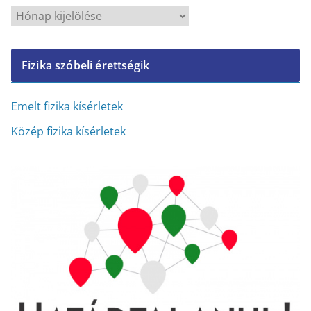
A
r
c
Fizika szóbeli érettségik
h
í
v
Emelt fizika kísérletek
u
Közép fizika kísérletek
m