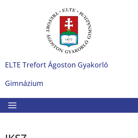
Skip
to
content
ELTE Trefort Ágoston Gyakorló
Gimnázium