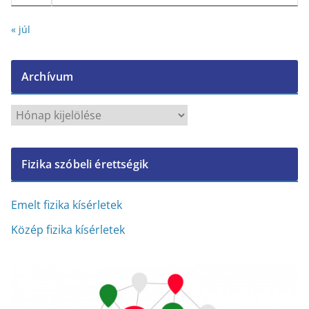
« júl
Archívum
A
r
c
Fizika szóbeli érettségik
h
í
v
Emelt fizika kísérletek
u
Közép fizika kísérletek
m