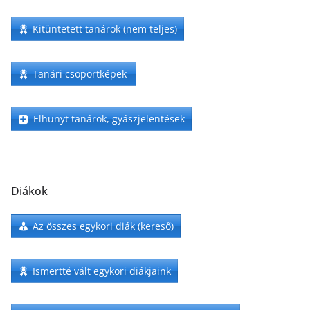
Kitüntetett tanárok (nem teljes)
Tanári csoportképek
Elhunyt tanárok, gyászjelentések
Diákok
Az összes egykori diák (kereső)
Ismertté vált egykori diákjaink