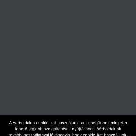
A weboldalon cookie-kat használunk, amik segítenek minket a
lehető legjobb szolgáltatások nyújtásában. Weboldalunk
Copyright © 2026
ELTE Trefort Ágoston Gyakorló Gimnázium
.
további használatával jóváhagyja, hogy cookie-kat használjunk.