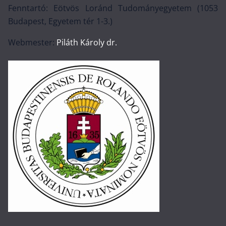
Fenntartó: Eötvös Loránd Tudományegyetem (1053
Budapest, Egyetem tér 1-3.)
Webmester:
Piláth Károly dr.