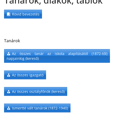
Tanárok, diákok, tablók
Rövid bevezetés
Tanárok
Az összes tanár az iskola alapításától (1872-től)
napjainkig (kereső)
Az összes igazgató
Az összes osztályfőnök (kereső)
Ismertté vált tanárok (1872-1940)