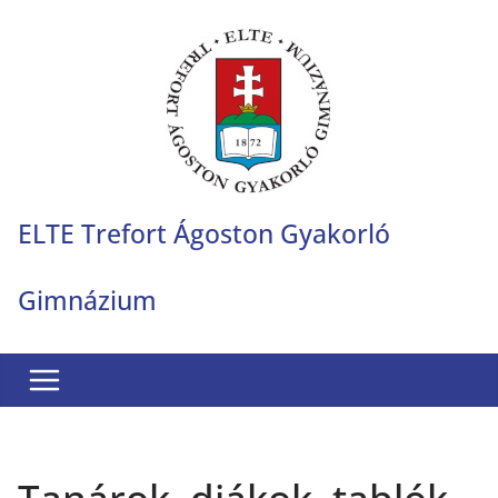
Skip
to
content
ELTE Trefort Ágoston Gyakorló
Gimnázium