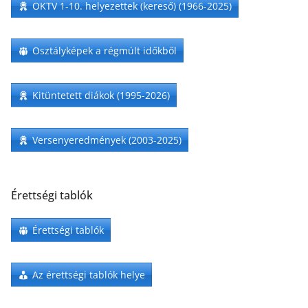
OKTV 1-10. helyezettek (kereső) (1966-2025)
Osztályképek a régmúlt időkből
Kitüntetett diákok (1995-2026)
Versenyeredmények (2003-2025)
Érettségi tablók
Érettségi tablók
Az érettségi tablók helye