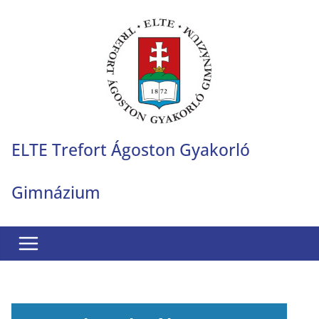
Skip
to
content
ELTE Trefort Ágoston Gyakorló
Gimnázium