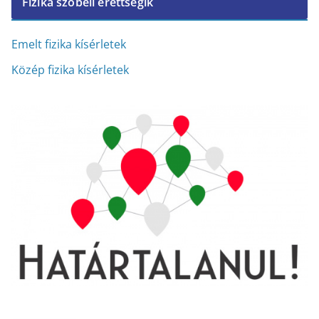
Fizika szóbeli érettségik
h
í
v
Emelt fizika kísérletek
u
Közép fizika kísérletek
m