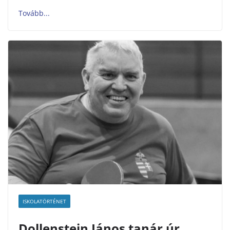
ISKOLATÖRTÉNET
Dollenstein János tanár úr