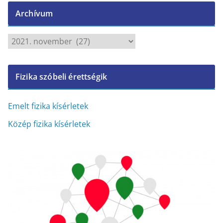
Archívum
A
r
c
Fizika szóbeli érettségik
h
í
v
Emelt fizika kísérletek
u
Közép fizika kísérletek
m