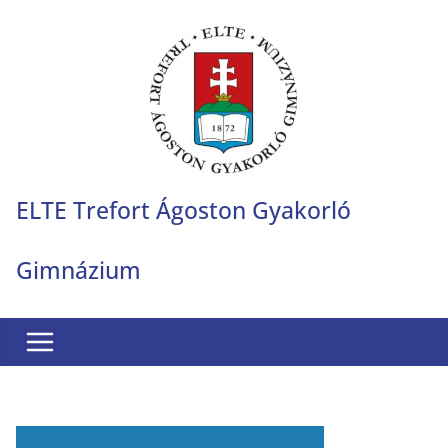
Skip
to
content
ELTE Trefort Ágoston Gyakorló
Gimnázium