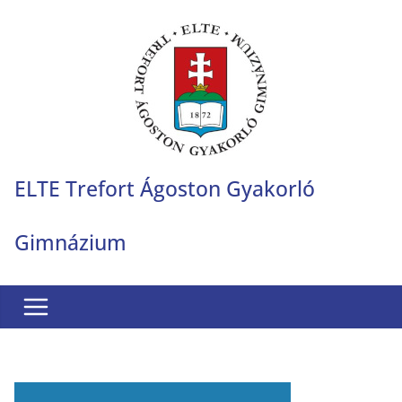
Skip
to
content
ELTE Trefort Ágoston Gyakorló
Gimnázium