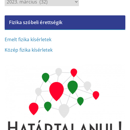
A
r
c
Fizika szóbeli érettségik
h
í
v
Emelt fizika kísérletek
u
Közép fizika kísérletek
m