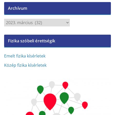
Archívum
A
r
c
Fizika szóbeli érettségik
h
í
v
Emelt fizika kísérletek
u
Közép fizika kísérletek
m