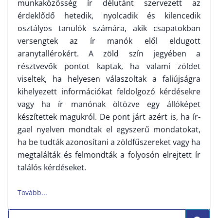
munkaközösség ír délutánt szervezett az
érdeklődő hetedik, nyolcadik és kilencedik
osztályos tanulók számára, akik csapatokban
versengtek az ír manók elől eldugott
aranytallérokért. A zöld szín jegyében a
résztvevők pontot kaptak, ha valami zöldet
viseltek, ha helyesen válaszoltak a faliújságra
kihelyezett információkat feldolgozó kérdésekre
vagy ha ír manónak öltözve egy állóképet
készítettek magukról. De pont járt azért is, ha ír-
gael nyelven mondtak el egyszerű mondatokat,
ha be tudták azonosítani a zöldfűszereket vagy ha
megtalálták és felmondták a folyosón elrejtett ír
találós kérdéseket.