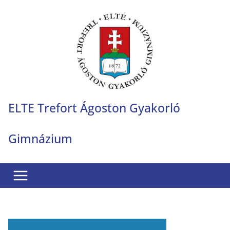
Skip
to
content
ELTE Trefort Ágoston Gyakorló
Gimnázium