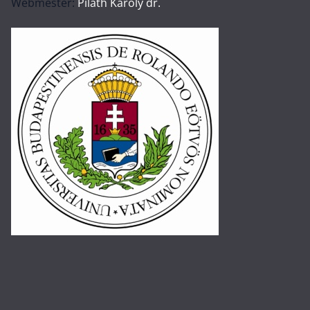
Webmester:
Piláth Károly dr.