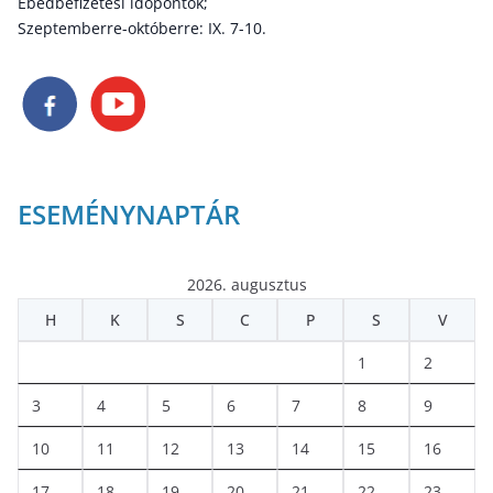
Ebédbefizetési időpontok;
Szeptemberre-októberre: IX. 7-10.
ESEMÉNYNAPTÁR
2026. augusztus
H
K
S
C
P
S
V
1
2
3
4
5
6
7
8
9
10
11
12
13
14
15
16
17
18
19
20
21
22
23