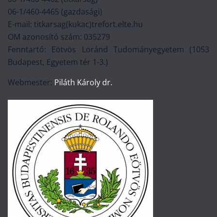
06-1/460-4465 (gazdasági)
E-mail: titkarsag(kukac)trefort.elte.hu
OM azonosító szám: 035279
Fenntartó: Eötvös Loránd Tudományegyetem (1053
Budapest, Egyetem tér 1-3.)
Webmester:
Piláth Károly dr.