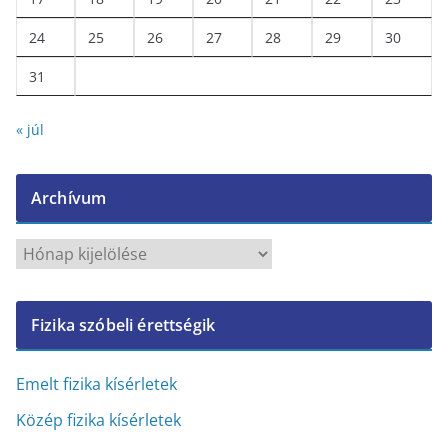
24
25
26
27
28
29
30
31
« júl
Archívum
A
r
c
Fizika szóbeli érettségik
h
í
v
Emelt fizika kísérletek
u
Közép fizika kísérletek
m