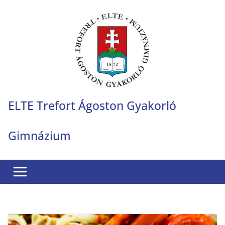
Skip
to
content
ELTE Trefort Ágoston Gyakorló
Gimnázium