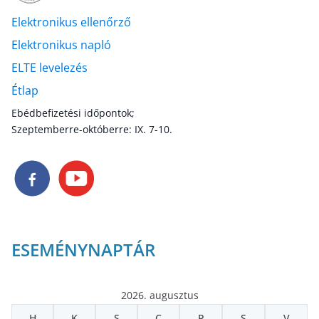
Elektronikus ellenőrző
Elektronikus napló
ELTE levelezés
Étlap
Ebédbefizetési időpontok;
Szeptemberre-októberre: IX. 7-10.
ESEMÉNYNAPTÁR
2026. augusztus
H
K
S
C
P
S
V