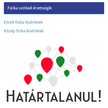
c
Fizika szóbeli érettségik
h
í
v
Emelt fizika kísérletek
u
Közép fizika kísérletek
m