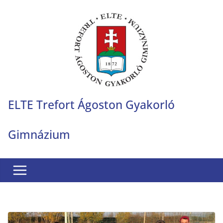
Skip
to
content
ELTE Trefort Ágoston Gyakorló
Gimnázium