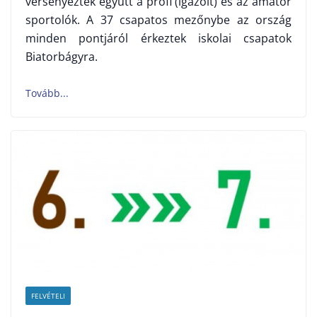
versenyeztek együtt a profi (igazolt) és az amatőr
sportolók. A 37 csapatos mezőnybe az ország
minden pontjáról érkeztek iskolai csapatok
Biatorbágyra.
FELVÉTELI