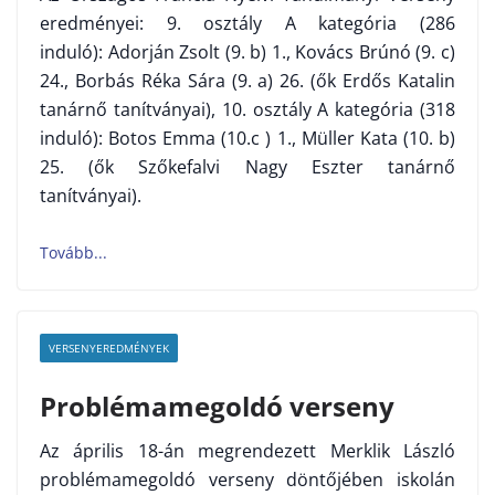
eredményei: 9. osztály A kategória (286
induló): Adorján Zsolt (9. b) 1., Kovács Brúnó (9. c)
24., Borbás Réka Sára (9. a) 26. (ők Erdős Katalin
tanárnő tanítványai), 10. osztály A kategória (318
induló): Botos Emma (10.c ) 1., Müller Kata (10. b)
25. (ők Szőkefalvi Nagy Eszter tanárnő
tanítványai).
VERSENYEREDMÉNYEK
Problémamegoldó verseny
Az április 18-án megrendezett Merklik László
problémamegoldó verseny döntőjében iskolán