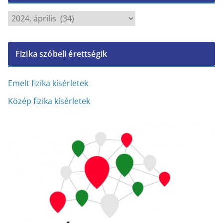
A
r
c
Fizika szóbeli érettségik
h
í
v
Emelt fizika kísérletek
u
Közép fizika kísérletek
m