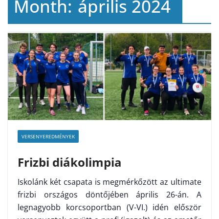
Month:
április 2024
VERSENYEREDMÉNYEK
Frizbi diákolimpia
Iskolánk két csapata is megmérkőzött az ultimate
frizbi országos döntőjében április 26-án. A
legnagyobb korcsoportban (V-VI.) idén először