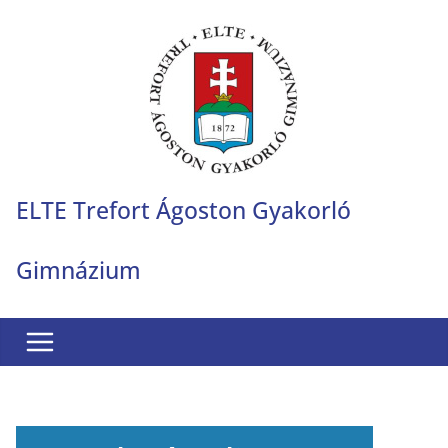
Skip
to
content
ELTE Trefort Ágoston Gyakorló
Gimnázium