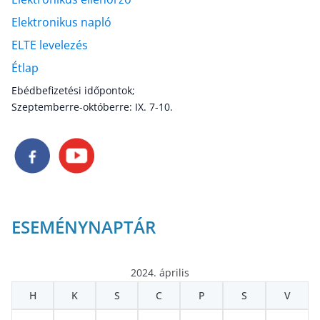
Elektronikus napló
ELTE levelezés
Étlap
Ebédbefizetési időpontok;
Szeptemberre-októberre: IX. 7-10.
ESEMÉNYNAPTÁR
2024. április
H
K
S
C
P
S
V