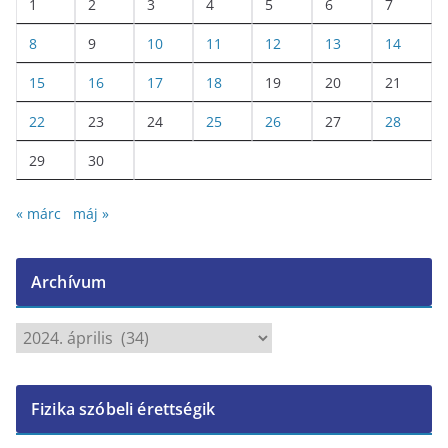
1
2
3
4
5
6
7
8
9
10
11
12
13
14
15
16
17
18
19
20
21
22
23
24
25
26
27
28
29
30
« márc
máj »
Archívum
A
r
c
Fizika szóbeli érettségik
h
í