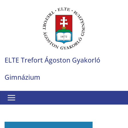
Skip
to
content
ELTE Trefort Ágoston Gyakorló
Gimnázium