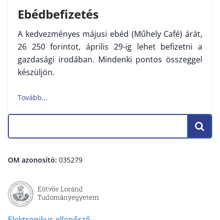
Ebédbefizetés
A kedvezményes májusi ebéd (Műhely Café) árát,
26 250 forintot, április 29-ig lehet befizetni a
gazdasági irodában. Mindenki pontos összeggel
készüljön.
OM azonosító:
035279
Elektronikus ellenőrző