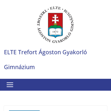
Skip
to
content
ELTE Trefort Ágoston Gyakorló
Gimnázium