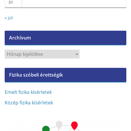
31
« júl
Archívum
A
r
c
Fizika szóbeli érettségik
h
í
v
Emelt fizika kísérletek
u
Közép fizika kísérletek
m