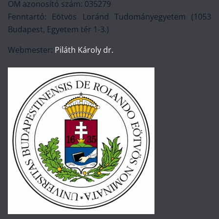
OM azonosító szám: 035279
Fenntartó: Eötvös Loránd Tudományegyetem (1053
Budapest, Egyetem tér 1-3.)
Webmester:
Piláth Károly dr.