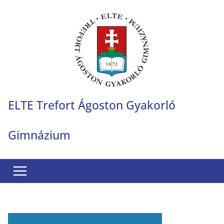
Skip
to
content
ELTE Trefort Ágoston Gyakorló
Gimnázium