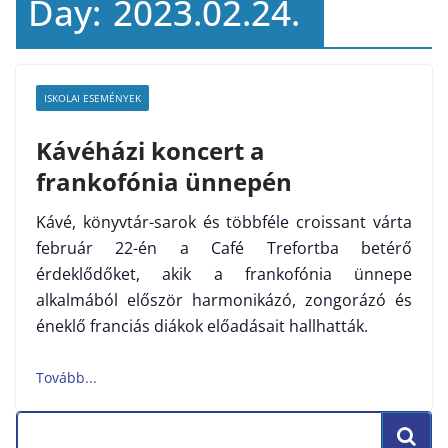
Day:
2023.02.24.
ISKOLAI ESEMÉNYEK
Kávéházi koncert a
frankofónia ünnepén
Kávé, könyvtár-sarok és többféle croissant várta
február 22-én a Café Trefortba betérő
érdeklődőket, akik a frankofónia ünnepe
alkalmából először harmonikázó, zongorázó és
éneklő franciás diákok előadásait hallhatták.