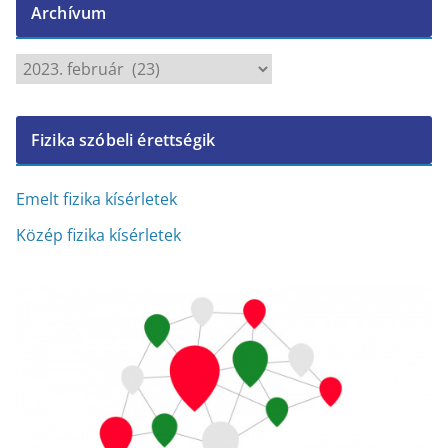
Archívum
A
r
c
Fizika szóbeli érettségik
h
í
v
Emelt fizika kísérletek
u
Közép fizika kísérletek
m