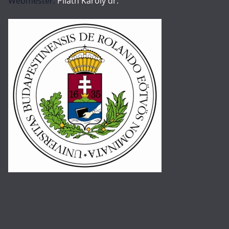
Webmester:
Piláth Károly dr.