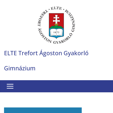
Skip
to
content
ELTE Trefort Ágoston Gyakorló
Gimnázium