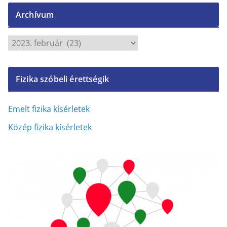
Archívum
A
r
c
Fizika szóbeli érettségik
h
í
v
Emelt fizika kísérletek
u
Közép fizika kísérletek
m