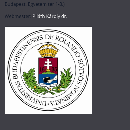
Budapest, Egyetem tér 1-3.)
Webmester:
Piláth Károly dr.