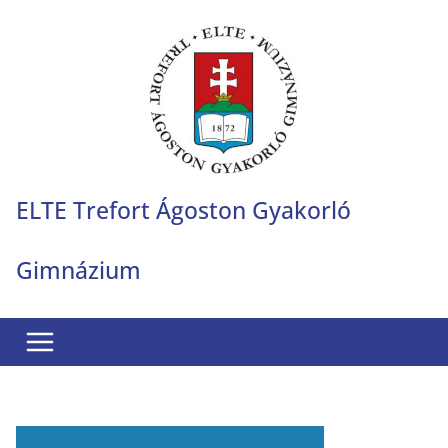
Skip
to
content
ELTE Trefort Ágoston Gyakorló
Gimnázium