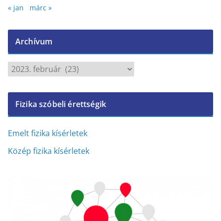
« jan
márc »
Archívum
A
r
c
Fizika szóbeli érettségik
h
í
v
Emelt fizika kísérletek
u
Közép fizika kísérletek
m