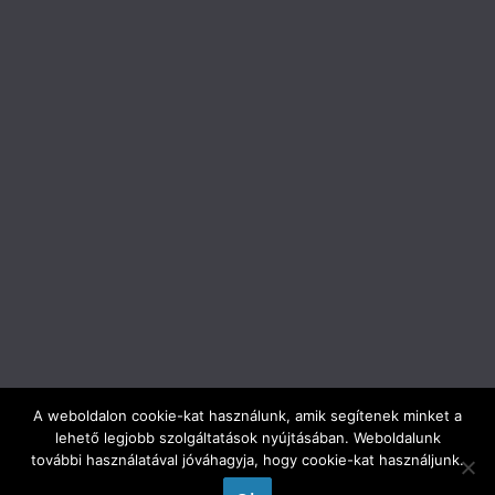
A weboldalon cookie-kat használunk, amik segítenek minket a
lehető legjobb szolgáltatások nyújtásában. Weboldalunk
Copyright © 2026
ELTE Trefort Ágoston Gyakorló Gimnázium
.
további használatával jóváhagyja, hogy cookie-kat használjunk.
All rights reserved.