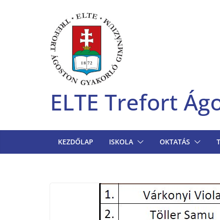
Skip
to
content
ELTE Trefort Á
KEZDŐLAP
ISKOLA
OKTATÁS