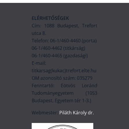
ELÉRHETŐSÉGEK
Cím: 1088 Budapest, Trefort
utca 8.
Telefon: 06-1/460-4460 (porta)
06-1/460-4462 (titkárság)
06-1/460-4465 (gazdasági)
E-mail:
titkarsag(kukac)trefort.elte.hu
OM azonosító szám: 035279
Fenntartó: Eötvös Loránd
Tudományegyetem (1053
Budapest, Egyetem tér 1-3.)
Webmester:
Piláth Károly dr.