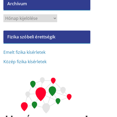
Archívum
A
r
c
Fizika szóbeli érettségik
h
í
v
Emelt fizika kísérletek
u
Közép fizika kísérletek
m