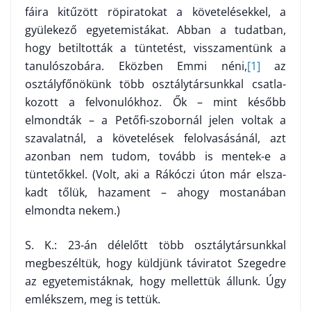
fáira kitűzött röpiratokat a követelésekkel, a
gyülekező egyetemistákat. Ab­ban a tudatban,
hogy betiltották a tüntetést, visszamentünk a
tanulószobára. Eközben Emmi néni,
[1]
az
osztályfőnökünk több osztálytársunkkal csatla­
kozott a felvonulókhoz. Ők – mint később
elmondták – a Petőfi-szobornál jelen voltak a
szavalatnál, a követelések felolvasásánál, azt
azonban nem tu­dom, tovább is mentek-e a
tüntetőkkel. (Volt, aki a Rákóczi úton már elsza­
kadt tőlük, hazament – ahogy mostanában
elmondta nekem.)
S. K.: 23-án délelőtt több osztálytársunkkal
megbeszéltük, hogy küld­jünk táviratot Szegedre
az egyetemistáknak, hogy mellettük állunk. Úgy
em­lékszem, meg is tettük.