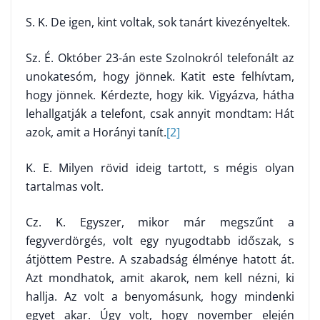
S. K. De igen, kint voltak, sok tanárt kivezényeltek.
Sz. É. Október 23-án este Szolnokról telefonált az
unokatesóm, hogy jönnek. Katit este felhívtam,
hogy jönnek. Kérdezte, hogy kik. Vigyázva, hátha
lehallgatják a telefont, csak annyit mondtam: Hát
azok, amit a Horá­nyi tanít.
[2]
K. E. Milyen rövid ideig tartott, s mégis olyan
tartalmas volt.
Cz. K. Egyszer, mikor már megszűnt a
fegyverdörgés, volt egy nyugod­tabb időszak, s
átjöttem Pestre. A szabadság élménye hatott át.
Azt mond­hatok, amit akarok, nem kell nézni, ki
hallja. Az volt a benyomásunk, hogy mindenki
egyet akar. Úgy volt, hogy november elején