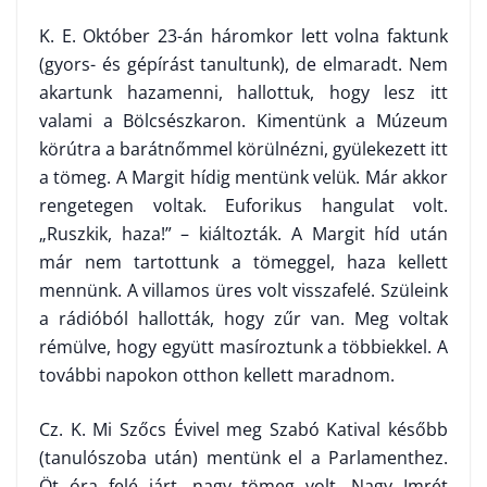
K. E. Október 23-án háromkor lett volna faktunk
(gyors- és gépírást tanultunk), de elmaradt. Nem
akartunk hazamenni, hallottuk, hogy lesz itt
valami a Bölcsészkaron. Kimentünk a Múzeum
körútra a barátnőmmel kö­rülnézni, gyülekezett itt
a tömeg. A Margit hídig mentünk velük. Már akkor
rengetegen voltak. Euforikus hangulat volt.
„Ruszkik, haza!” – kiáltozták. A Margit híd után
már nem tartottunk a tömeggel, haza kellett
mennünk. A villamos üres volt visszafelé. Szüleink
a rádióból hallották, hogy zűr van. Meg voltak
rémülve, hogy együtt masíroztunk a többiekkel. A
további napo­kon otthon kellett maradnom.
Cz. K. Mi Szőcs Évivel meg Szabó Katival később
(tanulószoba után) mentünk el a Parlamenthez.
Öt óra felé járt, nagy tömeg volt. Nagy Imrét