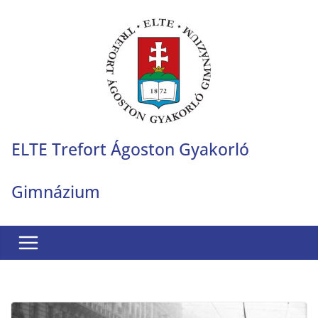
Skip
to
content
ELTE Trefort Ágoston Gyakorló
Gimnázium