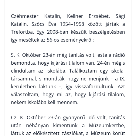
Czéhmester Katalin, Kellner Erzsébet, Sági
Katalin, Szőcs Éva 1954–1958 között jártak a
Trefortba. Egy 2008-ban készült beszélgetésben
így meséltek az 56-os eseményekről:
S. K. Október 23-án még tanítás volt, este a rádió
bemondta, hogy kijárási tilalom van, 24-én mégis
elindultam az iskolába. Találkoztam egy iskola­
társammal, s mondták, hogy ne menjünk – a IX.
kerületben laktunk –, így visszafordultunk. Azt
válaszoltam, hogy mi az, hogy kijárási tilalom,
nekem iskolába kell mennem.
Cz. K. Október 23-án gyönyörű idő volt, tanítás
után néhányan ki­mentünk a Múzeumkertbe,
láttuk az előkészített zászlókat, a Múzeum körút