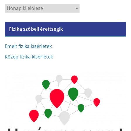
A
r
c
Fizika szóbeli érettségik
h
í
v
Emelt fizika kísérletek
u
Közép fizika kísérletek
m