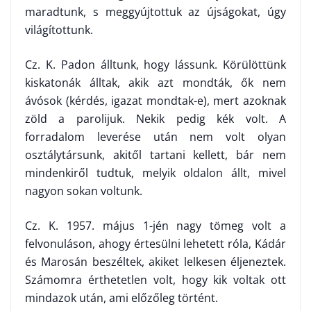
maradtunk, s meggyújtottuk az újságokat, úgy
világítottunk.
Cz. K. Padon álltunk, hogy lássunk. Körülöttünk
kiskatonák álltak, akik azt mondták, ők nem
ávósok (kérdés, igazat mondtak-e), mert azoknak
zöld a parolijuk. Nekik pedig kék volt. A
forradalom leverése után nem volt olyan
osztálytársunk, akitől tartani kellett, bár nem
mindenkiről tudtuk, melyik oldalon állt, mivel
nagyon sokan voltunk.
Cz. K. 1957. május 1-jén nagy tömeg volt a
felvonuláson, ahogy érte­sülni lehetett róla, Kádár
és Marosán beszéltek, akiket lelkesen éljeneztek.
Számomra érthetetlen volt, hogy kik voltak ott
mindazok után, ami előzőleg történt.