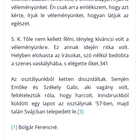
véleményünket. Én csak arra emlékszem, hogy azt
kérte, írjuk le véleményünket, hogyan látjuk az
egészet.
S. K. Tőle nem kellett félni, tényleg kíváncsi volt a
véleményünkre. Ez annak idején ritka volt.
Helyben elolvasta az írásokat, szó nélkül bedobta
a szenes vaskályhába, s elégette őket.341
Az osztályunkból ketten disszidáltak. Semjén
Emőke és Székely Gabi, aki vagány volt,
feltételeztük róla, hogy harcolt, Innsbruckból
küldött egy lapot az osztálynak ’57-ben, majd
talán Svájcban telepedett le.
[3]
[1]
Bolgár Ferencné.