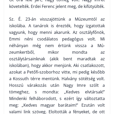
követelték. Erdei Ferenc jelent meg, de kifütyülték.
Sz. É. 23-án visszajöttünk a Múzeumtól az
iskolába. A tanárok is érez­ték, hogy izgatottak
vagyunk, hogy menni akarunk. Az osztályfőnök,
Emmi néni csodálatos pedagógus volt. Mi
néhányan még nem értünk vissza a Mú­
zeumkertből, mikor mondta az
osztálytársainknak (akik bent maradtak az
iskolában), hogy akkor menjünk. Aki csatlakozott,
azokat a Petőfi-szobor­hoz vitte, mi pedig később
a Kossuth térre mentünk. Halvány sötétség volt.
Hosszú várakozás után Nagy Imre szólt a
tömeghez, s mondta: „Kedves elv­társak!”
Mindenki felháborodott, s ezért így változtatta
meg: „Kedves ma­gyar barátaim!” Ezután volt
valami link szöveg. Eloltották a fényeket, de ott