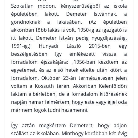
Szokatlan módon, kényszerűségből az iskola
épületében lakott, Demeter Istvánnak, a
gondnoknak a lakásában. (Az épületben
akkoriban több lakás is volt, 1950-ig az igazgató is
itt lakott, Demeter István pedig nyugdíjazásáig,
1991-ig.) Hunyadi László 2015-ben egy
beszélgetésben így emlékezett vissza a
forradalom éjszakájára: „1956-ban kezdtem az
egyetemet, és az első hetek eltelte után kitört a
forradalom. Október 23-án természetesen jelen
voltam a Kossuth téren. Ak­koriban Kelenföldön
laktam albérletben, de a forradalom kitörésének
napján hamar felmértem, hogy este vagy éjjel oda
már nem fogok tudni hazamenni.
Így aztán megkértem Demetert, hogy adjon
szállást az iskolában. Minthogy korábban két évig