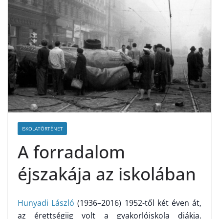
ISKOLATÖRTÉNET
A forradalom
éjszakája az iskolában
Hunyadi László
(1936–2016) 1952-től két éven át,
az érettségiig volt a gyakorlóiskola diákja.