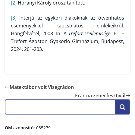
[2]
Horányi Károly orosz tanított.
[3]
Interjú az egykori diákoknak az ötvenhatos
eseményekkel kapcsolatos emlékeikről.
Hangfelvétel, 2008. In: A
Trefort szellemisége
, ELTE
Trefort Ágoston Gyakorló Gimnázium, Budapest,
2024. 201-203.
Matektábor volt Visegrádon
Francia zenei fesztivál
OM azonosító:
035279