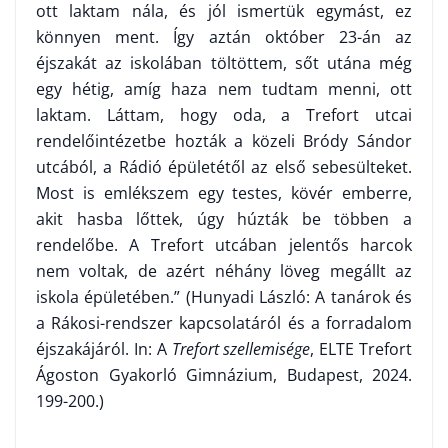
ott laktam nála, és jól ismertük egymást, ez
könnyen ment. Így aztán október 23-án az
éjszakát az iskolában töltöttem, sőt utána még
egy hétig, amíg haza nem tudtam menni, ott
laktam. Láttam, hogy oda, a Trefort utcai
rendelőintézetbe hozták a közeli Bródy Sándor
utcából, a Rádió épületétől az első sebesülteket.
Most is emlékszem egy testes, kövér emberre,
akit hasba lőttek, úgy húzták be többen a
rendelőbe. A Trefort utcában jelen­tős harcok
nem voltak, de azért néhány löveg megállt az
iskola épületében.” (Hunyadi László: A tanárok és
a Rákosi-rendszer kapcsolatáról és a forradalom
éjszakájáról. In: A
Trefort szellemisége
, ELTE Trefort
Ágoston Gyakorló Gimnázium, Budapest, 2024.
199-200.)