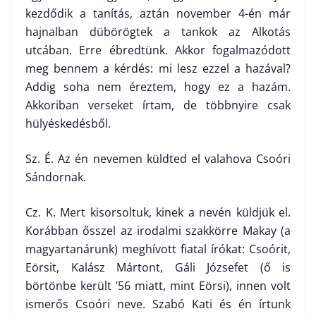
kezdődik a tanítás, az­tán november 4-én már
hajnalban dübörögtek a tankok az Alkotás
utcában. Erre ébredtünk. Akkor fogalmazódott
meg bennem a kérdés: mi lesz ezzel a hazával?
Addig soha nem éreztem, hogy ez a hazám.
Akkoriban verseket írtam, de többnyire csak
hülyéskedésből.
Sz. É. Az én nevemen küldted el valahova Csoóri
Sándornak.
Cz. K. Mert kisorsoltuk, kinek a nevén küldjük el.
Korábban ősszel az irodalmi szakkörre Makay (a
magyartanárunk) meghívott fiatal írókat: Csoórit,
Eörsit, Kalász Mártont, Gáli Józsefet (ő is
börtönbe került ’56 miatt, mint Eörsi), innen volt
ismerős Csoóri neve. Szabó Kati és én írtunk