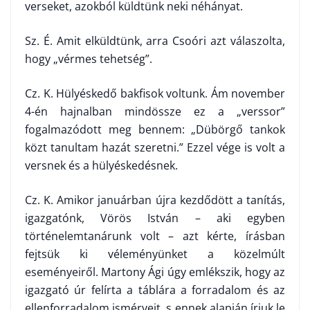
verseket, azokból küldtünk neki néhányat.
Sz. É. Amit elküldtünk, arra Csoóri azt válaszolta,
hogy „vérmes tehet­ség”.
Cz. K. Hülyéskedő bakfisok voltunk. Ám november
4-én hajnalban mindössze ez a „verssor”
fogalmazódott meg bennem: „Dübörgő tankok
közt tanultam hazát szeretni.” Ezzel vége is volt a
versnek és a hülyéskedésnek.
Cz. K. Amikor januárban újra kezdődött a tanítás,
igazgatónk, Vörös István – aki egyben
történelemtanárunk volt – azt kérte, írásban
fejtsük ki véleményünket a közelmúlt
eseményeiről. Martony Ági úgy emlékszik, hogy az
igazgató úr felírta a táblára a forradalom és az
ellenforradalom ismérveit, s ennek alapján írjuk le