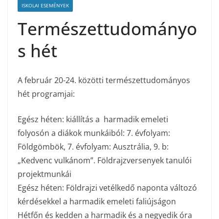
ISKOLAI ESEMÉNYEK
Természettudományo
s hét
A február 20-24. közötti természettudományos
hét programjai:
Egész héten: kiállítás a harmadik emeleti
folyosón a diákok munkáiból: 7. évfolyam:
Földgömbök, 7. évfolyam: Ausztrália, 9. b:
„Kedvenc vulkánom”. Földrajzversenyek tanulói
projektmunkái
Egész héten: Földrajzi vetélkedő naponta változó
kérdésekkel a harmadik emeleti faliújságon
Hétfőn és kedden a harmadik és a negyedik óra