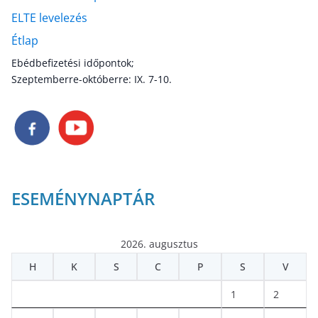
ELTE levelezés
Étlap
Ebédbefizetési időpontok;
Szeptemberre-októberre: IX. 7-10.
ESEMÉNYNAPTÁR
2026. augusztus
H
K
S
C
P
S
V
1
2