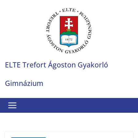
Skip
to
content
ELTE Trefort Ágoston Gyakorló
Gimnázium