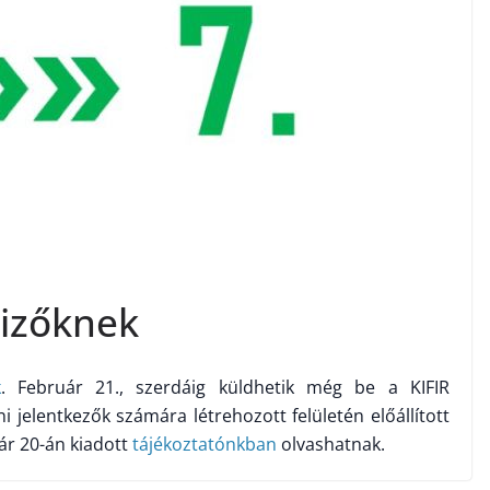
lizőknek
k
. Február 21., szerdáig küldhetik még be a KIFIR
i jelentkezők számára létrehozott felületén előállított
uár 20-án kiadott
tájékoztatónkban
olvashatnak.