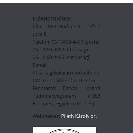
ELÉRHETŐSÉGEK
Cím: 1088 Budapest, Trefort
utca 8.
Telefon: 06-1/460-4460 (porta)
06-1/460-4462 (titkárság)
06-1/460-4465 (gazdasági)
E-mail:
titkarsag(kukac)trefort.elte.hu
OM azonosító szám: 035279
Fenntartó: Eötvös Loránd
Tudományegyetem (1053
Budapest, Egyetem tér 1-3.)
Webmester:
Piláth Károly dr.