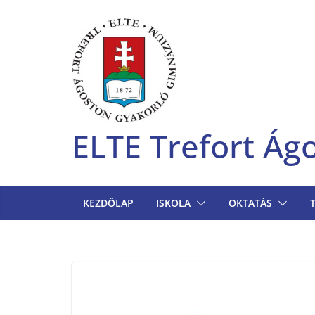
Skip
to
content
ELTE Trefort Á
KEZDŐLAP
ISKOLA
OKTATÁS