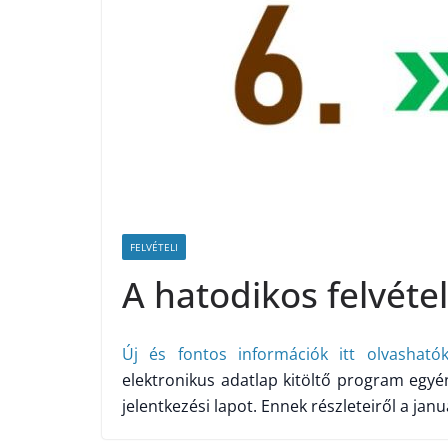
FELVÉTELI
A hatodikos felvéte
Új és fontos információk itt olvasható
elektronikus adatlap kitöltő program egyén
jelentkezési lapot. Ennek részleteiről a jan