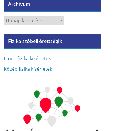
Archívum
A
r
c
Fizika szóbeli érettségik
h
í
v
Emelt fizika kísérletek
u
Közép fizika kísérletek
m