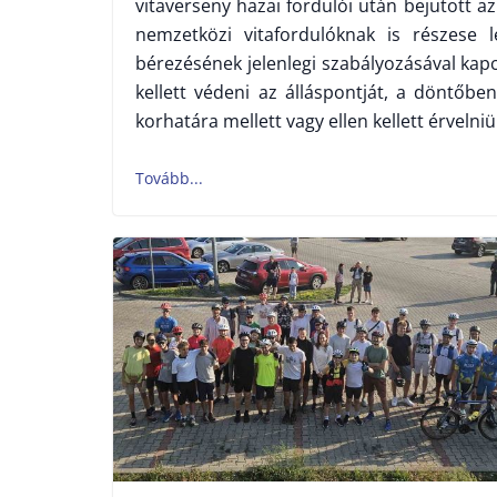
vitaverseny hazai fordulói után bejutott a
nemzetközi vitafordulóknak is részese
bérezésének jelenlegi szabályozásával kap
kellett védeni az álláspontját, a döntőbe
korhatára mellett vagy ellen kellett érveln