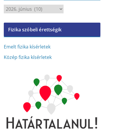
A
r
c
Fizika szóbeli érettségik
h
í
v
Emelt fizika kísérletek
u
Közép fizika kísérletek
m