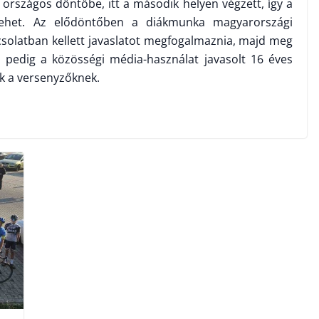
z országos döntőbe, itt a második helyen végzett, így a
 lehet. Az elődöntőben a diákmunka magyarországi
csolatban kellett javaslatot megfogalmaznia, majd meg
n pedig a közösségi média-használat javasolt 16 éves
iük a versenyzőknek.