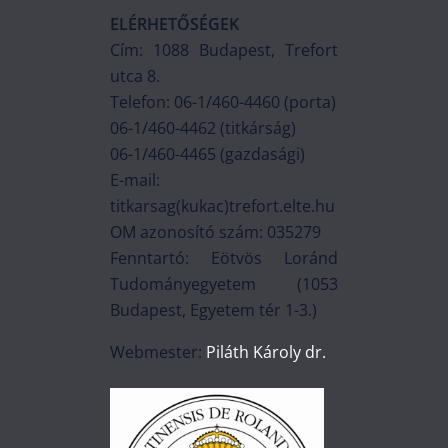
ELÉRHETŐSÉGEK
Cím: 1088 Budapest, Trefort
utca 8.
Telefon: 06-1/460-4460 (porta)
06-1/460-4462 (titkárság)
06-1/460-4465 (gazdasági)
E-mail:
titkarsag(kukac)trefort.elte.hu
OM azonosító szám: 035279
Fenntartó: Eötvös Loránd
Tudományegyetem (1053
Budapest, Egyetem tér 1-3.)
Webmester:
Piláth Károly dr.