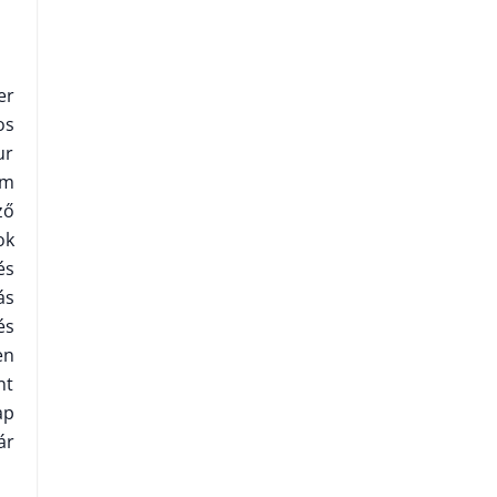
er
os
ur
km
ző
ok
és
ás
és
en
nt
ap
ár