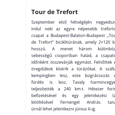
Tour de Trefort
Szeptember első hétvégéjén negyedsz
indul neki az egyre népesebb trefort
csapat a Budapest-Balaton-Budapest „To
de Trefort” biciklitúrának, amely 2×120 
hosszú. A menet három különbö
sebességű csoportban halad, a csapat
időnként összevárják egymást. Felnőttek 
öregdiákok kísérik a túrázókat. A száll
kempingben lesz, este bográcsozás 
fürdés is lesz. Tavaly harmincegy
teljesítették a 240 km-t. Hétezer fori
befizetésével és egy jelentkezési l
kitöltésével Fernengel András tan
úrnál lehet jelentkezni június 6-ig.