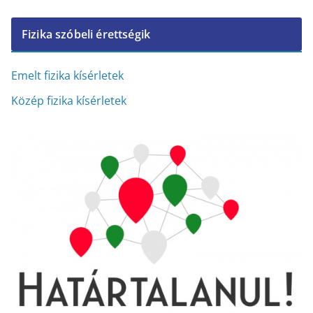
c
Fizika szóbeli érettségik
h
í
v
Emelt fizika kísérletek
u
Közép fizika kísérletek
m