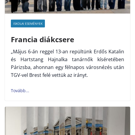
ISKOLAI ESEMÉNYEK
Francia diákcsere
„Május 6-án reggel 13-an repültünk Erdős Katalin
és Hartstang Hajnalka tanárnők kíséretében
Párizsba, ahonnan egy félnapos városnézés után
TGV-vel Brest felé vettük az irányt.