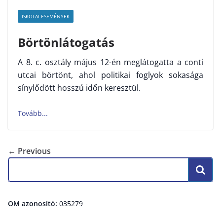
ISKOLAI ESEMÉNYEK
Börtönlátogatás
A 8. c. osztály május 12-én meglátogatta a conti
utcai börtönt, ahol politikai foglyok sokasága
sínylődött hosszú időn keresztül.
← Previous
OM azonosító:
035279