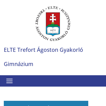
Skip
to
content
ELTE Trefort Ágoston Gyakorló
Gimnázium