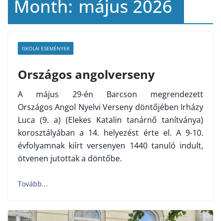
Month:
május 2026
ISKOLAI ESEMÉNYEK
Országos angolverseny
A május 29-én Barcson megrendezett
Országos Angol Nyelvi Verseny döntőjében Irházy
Luca (9. a) (Elekes Katalin tanárnő tanítványa)
korosztályában a 14. helyezést érte el. A 9-10.
évfolyamnak kiírt versenyen 1440 tanuló indult,
ötvenen jutottak a döntőbe.