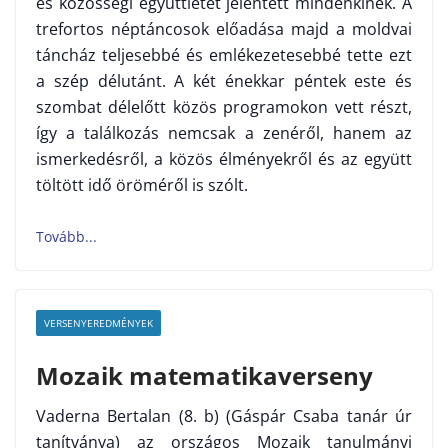
és közösségi együttlétet jelentett mindenkinek. A
trefortos néptáncosok előadása majd a moldvai
táncház teljesebbé és emlékezetesebbé tette ezt
a szép délutánt. A két énekkar péntek este és
szombat délelőtt közös programokon vett részt,
így a találkozás nemcsak a zenéről, hanem az
ismerkedésről, a közös élményekről és az együtt
töltött idő öröméről is szólt.
VERSENYEREDMÉNYEK
Mozaik matematikaverseny
Vaderna Bertalan (8. b) (Gáspár Csaba tanár úr
tanítványa) az országos Mozaik tanulmányi