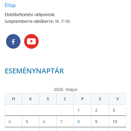
Étlap
Ebédbefizetési időpontok;
Szeptemberre-októberre: IX. 7-10.
ESEMÉNYNAPTÁR
2026. május
H
K
S
C
P
S
V
1
2
3
4
5
6
7
8
9
10