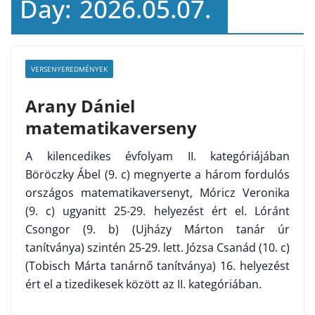
Day:
2026.05.07.
VERSENYEREDMÉNYEK
Arany Dániel
matematikaverseny
A kilencedikes évfolyam II. kategóriájában
Böröczky Ábel (9. c) megnyerte a három fordulós
országos matematikaversenyt, Móricz Veronika
(9. c) ugyanitt 25-29. helyezést ért el. Lóránt
Csongor (9. b) (Ujházy Márton tanár úr
tanítványa) szintén 25-29. lett. Józsa Csanád (10. c)
(Tobisch Márta tanárnő tanítványa) 16. helyezést
ért el a tizedikesek között az II. kategóriában.