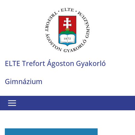
Skip
to
content
ELTE Trefort Ágoston Gyakorló
Gimnázium