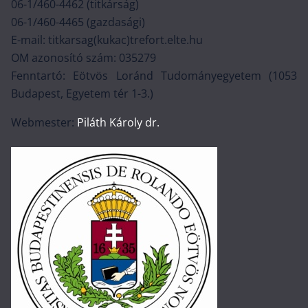
06-1/460-4462 (titkárság)
06-1/460-4465 (gazdasági)
E-mail: titkarsag(kukac)trefort.elte.hu
OM azonosító szám: 035279
Fenntartó: Eötvös Loránd Tudományegyetem (1053
Budapest, Egyetem tér 1-3.)
Webmester:
Piláth Károly dr.