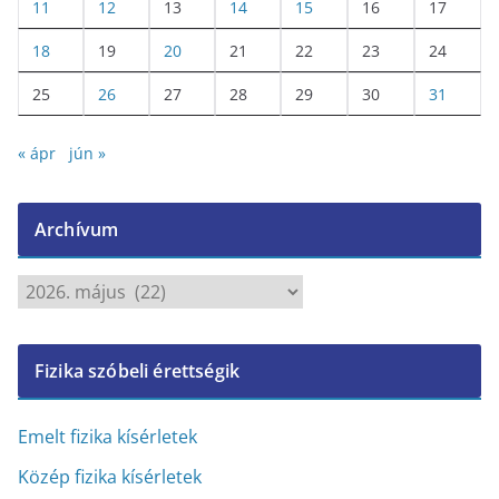
11
12
13
14
15
16
17
18
19
20
21
22
23
24
25
26
27
28
29
30
31
« ápr
jún »
Archívum
A
r
c
Fizika szóbeli érettségik
h
í
v
Emelt fizika kísérletek
u
Közép fizika kísérletek
m