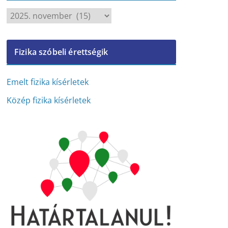
A
r
c
Fizika szóbeli érettségik
h
í
v
Emelt fizika kísérletek
u
Közép fizika kísérletek
m