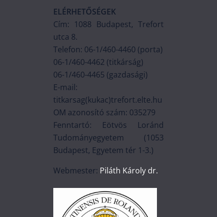
ELÉRHETŐSÉGEK
Cím: 1088 Budapest, Trefort
utca 8.
Telefon: 06-1/460-4460 (porta)
06-1/460-4462 (titkárság)
06-1/460-4465 (gazdasági)
E-mail:
titkarsag(kukac)trefort.elte.hu
OM azonosító szám: 035279
Fenntartó: Eötvös Loránd
Tudományegyetem (1053
Budapest, Egyetem tér 1-3.)
Webmester:
Piláth Károly dr.