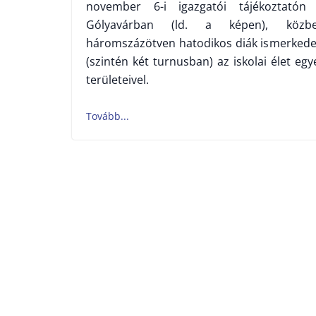
november 6-i igazgatói tájékoztatón
Gólyavárban (ld. a képen), közb
háromszázötven hatodikos diák ismerkede
(szintén két turnusban) az iskolai élet egy
területeivel.