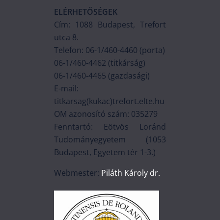
ELÉRHETŐSÉGEK
Cím: 1088 Budapest, Trefort
utca 8.
Telefon: 06-1/460-4460 (porta)
06-1/460-4462 (titkárság)
06-1/460-4465 (gazdasági)
E-mail:
titkarsag(kukac)trefort.elte.hu
OM azonosító szám: 035279
Fenntartó: Eötvös Loránd
Tudományegyetem (1053
Budapest, Egyetem tér 1-3.)
Webmester:
Piláth Károly dr.