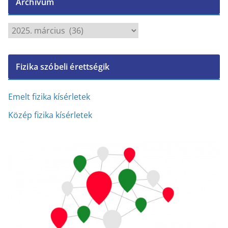
Archívum
A
r
c
Fizika szóbeli érettségik
h
í
v
Emelt fizika kísérletek
u
Közép fizika kísérletek
m