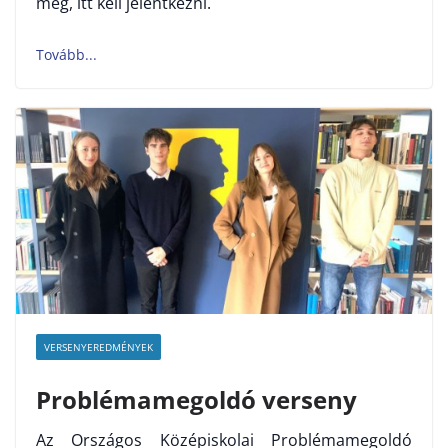
meg, itt kell jelentkezni.
VERSENYEREDMÉNYEK
Problémamegoldó verseny
Az Országos Középiskolai Problémamegoldó