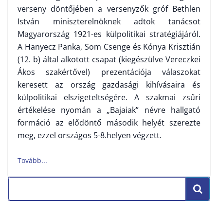
verseny döntőjében a versenyzők gróf Bethlen
István miniszterelnöknek adtok tanácsot
Magyarország 1921-es külpolitikai stratégiájáról.
A Hanyecz Panka, Som Csenge és Kónya Krisztián
(12. b) által alkotott csapat (kiegészülve Vereczkei
Ákos szakértővel) prezentációja válaszokat
keresett az ország gazdasági kihívásaira és
külpolitikai elszigeteltségére. A szakmai zsűri
értékelése nyomán a „Bajaiak” névre hallgató
formáció az elődöntő második helyét szerezte
meg, ezzel országos 5-8.helyen végzett.