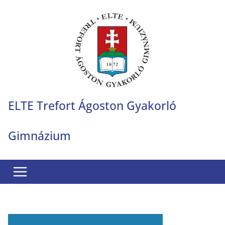
Skip
to
content
ELTE Trefort Ágoston Gyakorló
Gimnázium