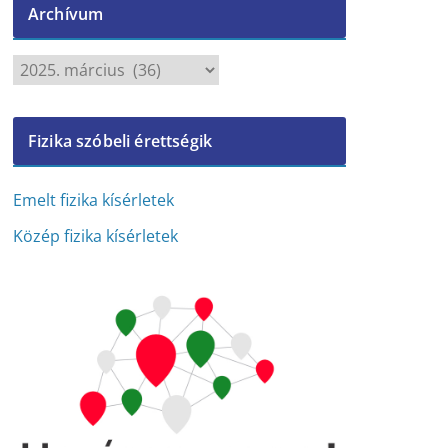
Archívum
A
r
c
Fizika szóbeli érettségik
h
í
v
Emelt fizika kísérletek
u
Közép fizika kísérletek
m