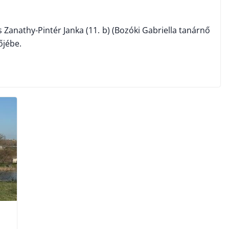
és Zanathy-Pintér Janka (11. b) (Bozóki Gabriella tanárnő
őjébe.