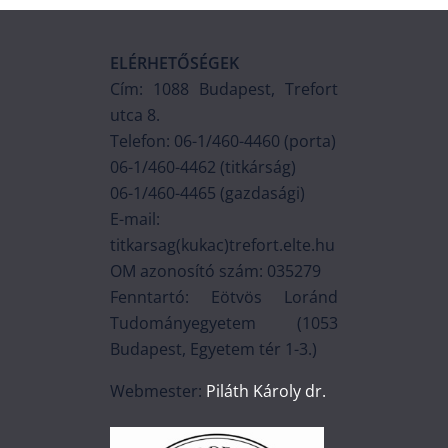
ELÉRHETŐSÉGEK
Cím: 1088 Budapest, Trefort
utca 8.
Telefon: 06-1/460-4460 (porta)
06-1/460-4462 (titkárság)
06-1/460-4465 (gazdasági)
E-mail:
titkarsag(kukac)trefort.elte.hu
OM azonosító szám: 035279
Fenntartó: Eötvös Loránd
Tudományegyetem (1053
Budapest, Egyetem tér 1-3.)
Webmester:
Piláth Károly dr.