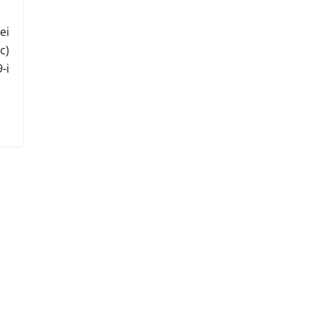
ei
c)
-i