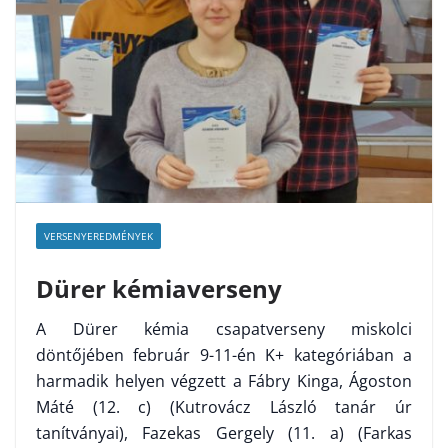
VERSENYEREDMÉNYEK
Dürer kémiaverseny
A Dürer kémia csapatverseny miskolci
döntőjében február 9-11-én K+ kategóriában a
harmadik helyen végzett a Fábry Kinga, Ágoston
Máté (12. c) (Kutrovácz László tanár úr
tanítványai), Fazekas Gergely (11. a) (Farkas