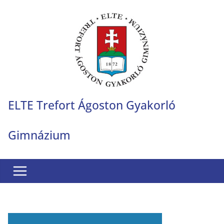
Skip
to
content
ELTE Trefort Ágoston Gyakorló
Gimnázium