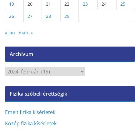
19
20
21
22
23
24
25
26
27
28
29
« jan
márc »
Archívum
A
r
c
Fizika szóbeli érettségik
h
í
v
Emelt fizika kísérletek
u
Közép fizika kísérletek
m