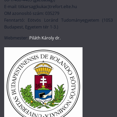
E-mail: titkarsag(kukac)trefort.elte.hu
OM azonosító szám: 035279
Fenntartó: Eötvös Loránd Tudományegyetem (1053
Budapest, Egyetem tér 1-3.)
Webmester:
Piláth Károly dr.