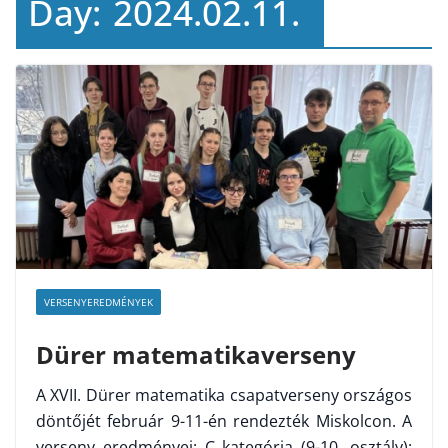
Day:
2024.02.11.
VERSENYEREDMÉNYEK
Dürer matematikaverseny
A XVII. Dürer matematika csapatverseny országos
döntőjét február 9-11-én rendezték Miskolcon. A
verseny eredményei: C kategória (9-10. osztály):