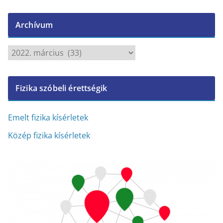
Archívum
A
r
c
Fizika szóbeli érettségik
h
í
v
Emelt fizika kísérletek
u
Közép fizika kísérletek
m