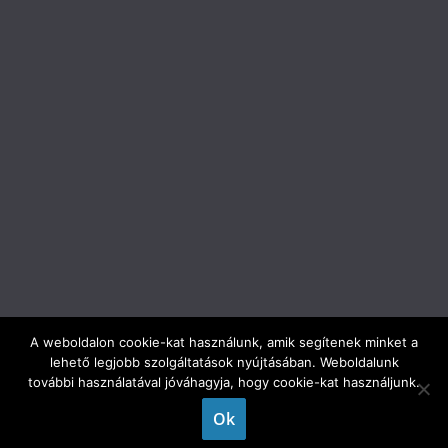
A weboldalon cookie-kat használunk, amik segítenek minket a
lehető legjobb szolgáltatások nyújtásában. Weboldalunk
Copyright © 2026
ELTE Trefort Ágoston Gyakorló Gimnázium
.
további használatával jóváhagyja, hogy cookie-kat használjunk.
All rights reserved.
Ok
Theme:
ColorMag
by ThemeGrill. Powered by
WordPress
.