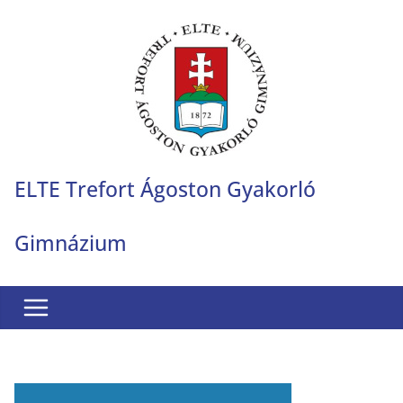
Skip
to
content
ELTE Trefort Ágoston Gyakorló
Gimnázium