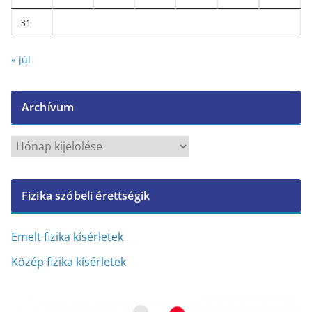
31
« júl
Archívum
A
r
c
Fizika szóbeli érettségik
h
í
v
Emelt fizika kísérletek
u
Közép fizika kísérletek
m