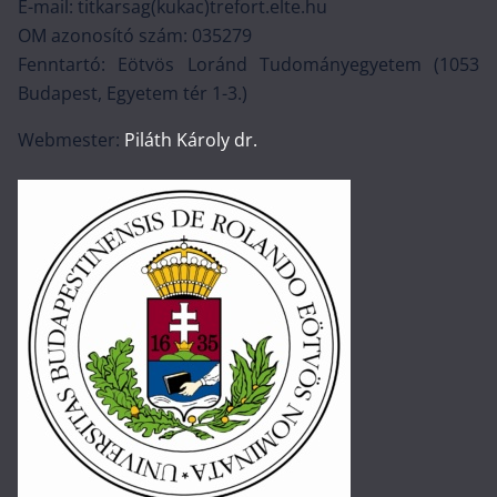
E-mail: titkarsag(kukac)trefort.elte.hu
OM azonosító szám: 035279
Fenntartó: Eötvös Loránd Tudományegyetem (1053
Budapest, Egyetem tér 1-3.)
Webmester:
Piláth Károly dr.