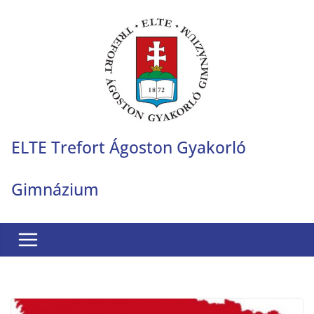
Skip
to
content
ELTE Trefort Ágoston Gyakorló
Gimnázium