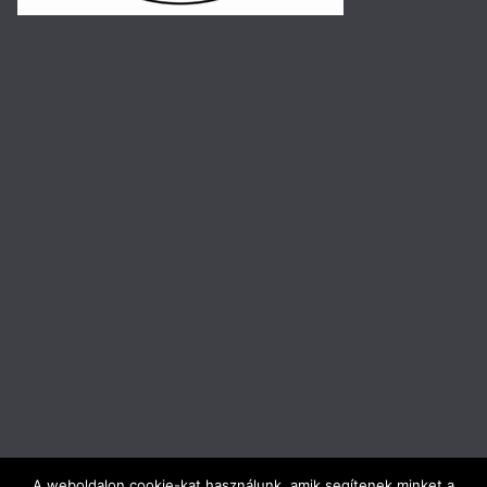
A weboldalon cookie-kat használunk, amik segítenek minket a