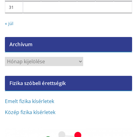
31
« júl
Archívum
A
r
c
Fizika szóbeli érettségik
h
í
v
Emelt fizika kísérletek
u
Közép fizika kísérletek
m