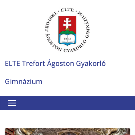
Skip
to
content
ELTE Trefort Ágoston Gyakorló
Gimnázium