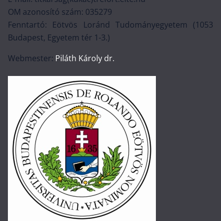
OM azonosító szám: 035279
Fenntartó: Eötvös Loránd Tudományegyetem (1053
Budapest, Egyetem tér 1-3.)
Webmester:
Piláth Károly dr.