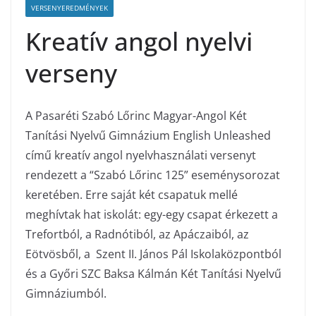
VERSENYEREDMÉNYEK
Kreatív angol nyelvi
verseny
A Pasaréti Szabó Lőrinc Magyar-Angol Két
Tanítási Nyelvű Gimnázium English Unleashed
című kreatív angol nyelvhasználati versenyt
rendezett
a “Szabó Lőrinc 125” eseménysorozat
keretében.
Erre saját két csapatuk mellé
meghívtak hat iskolát: e
gy-egy csapat érkezett a
Trefortból, a Radnótiból, az
Apáczaiból
, az
Eötvösből,
a
Szent II. János Pál Iskolaközpont
ból
és a
Győri SZC Baksa Kálmán
Két Tanítási Nyelvű
Gimnázium
ból.