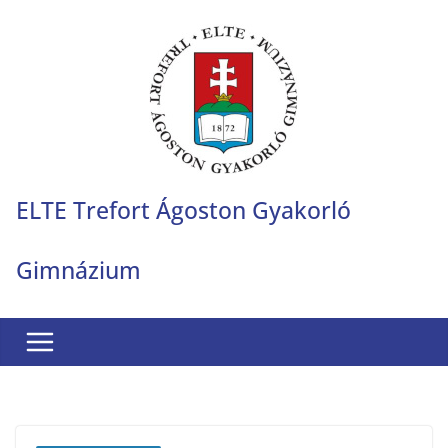
Skip
to
content
ELTE Trefort Ágoston Gyakorló
Gimnázium