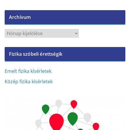
Archívum
A
r
c
Fizika szóbeli érettségik
h
í
v
Emelt fizika kísérletek
u
Közép fizika kísérletek
m