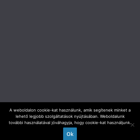
A weboldalon cookie-kat használunk, amik segítenek minket a
lehető legjobb szolgáltatások nyújtásában. Weboldalunk
Copyright © 2026
ELTE Trefort Ágoston Gyakorló Gimnázium
.
további használatával jóváhagyja, hogy cookie-kat használjunk.
All rights reserved.
Ok
Theme:
ColorMag
by ThemeGrill. Powered by
WordPress
.