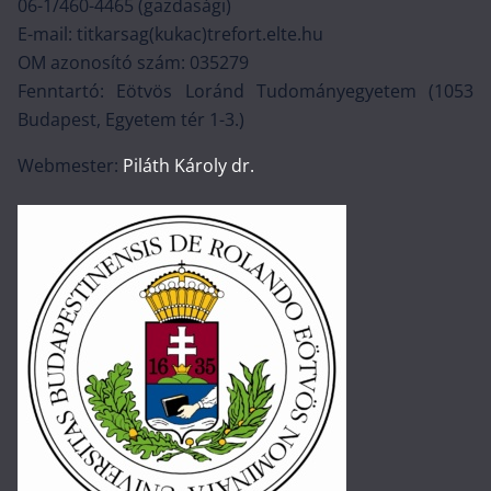
06-1/460-4465 (gazdasági)
E-mail: titkarsag(kukac)trefort.elte.hu
OM azonosító szám: 035279
Fenntartó: Eötvös Loránd Tudományegyetem (1053
Budapest, Egyetem tér 1-3.)
Webmester:
Piláth Károly dr.