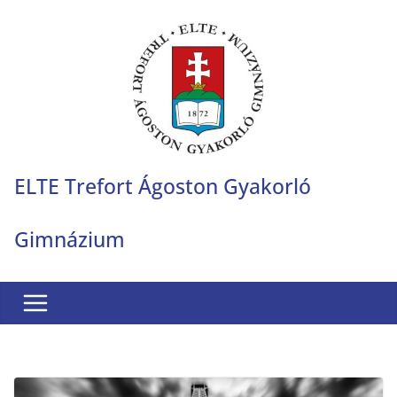
Skip
to
content
ELTE Trefort Ágoston Gyakorló
Gimnázium