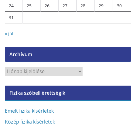
24
25
26
27
28
29
30
31
« júl
Archívum
A
r
c
Fizika szóbeli érettségik
h
í
v
Emelt fizika kísérletek
u
Közép fizika kísérletek
m