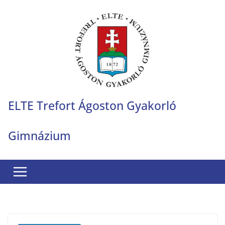
Skip
to
content
ELTE Trefort Ágoston Gyakorló
Gimnázium