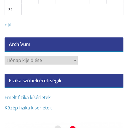
31
« júl
Archívum
A
r
c
Fizika szóbeli érettségik
h
í
v
Emelt fizika kísérletek
u
Közép fizika kísérletek
m