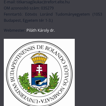
E-mail: titkarsag(kukac)trefort.elte.hu
OM azonosító szám: 035279
Fenntartó: Eötvös Loránd Tudományegyetem (1053
Budapest, Egyetem tér 1-3.)
Webmester:
Piláth Károly dr.