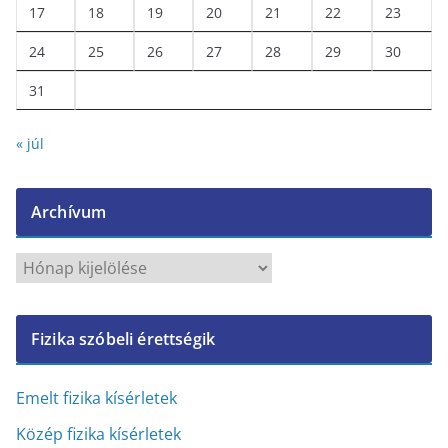
17
18
19
20
21
22
23
24
25
26
27
28
29
30
31
« júl
Archívum
A
r
c
Fizika szóbeli érettségik
h
í
v
Emelt fizika kísérletek
u
Közép fizika kísérletek
m