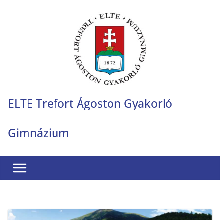
Skip
to
content
ELTE Trefort Ágoston Gyakorló
Gimnázium