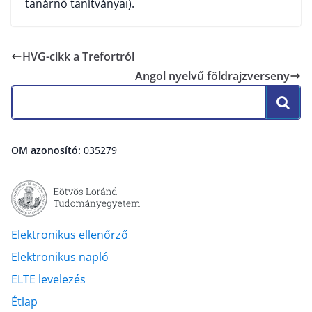
tanárnő tanítványai).
HVG-cikk a Trefortról
Angol nyelvű földrajzverseny
OM azonosító:
035279
Elektronikus ellenőrző
Elektronikus napló
ELTE levelezés
Étlap