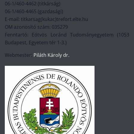
06-1/460-4462 (titkárság)
06-1/460-4465 (gazdasági)
E-mail: titkarsag(kukac)trefort.elte.hu
OM azonosító szám: 035279
Fenntartó: Eötvös Loránd Tudományegyetem (1053
Budapest, Egyetem tér 1-3.)
Webmester:
Piláth Károly dr.