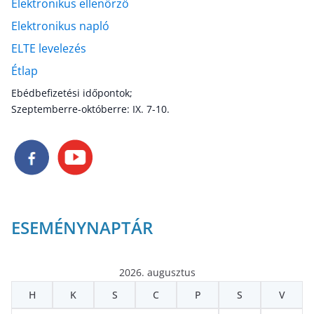
Elektronikus ellenőrző
Elektronikus napló
ELTE levelezés
Étlap
Ebédbefizetési időpontok;
Szeptemberre-októberre: IX. 7-10.
ESEMÉNYNAPTÁR
2026. augusztus
H
K
S
C
P
S
V