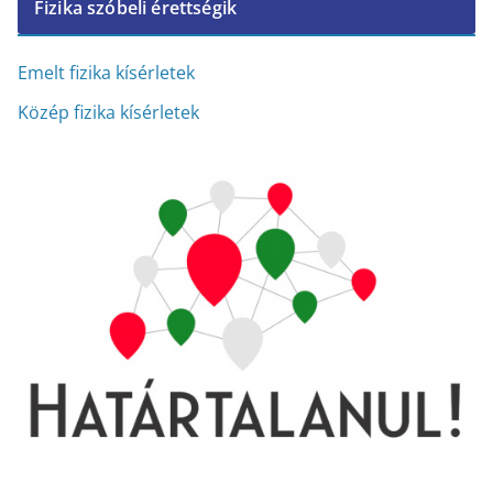
Fizika szóbeli érettségik
h
í
v
Emelt fizika kísérletek
u
Közép fizika kísérletek
m