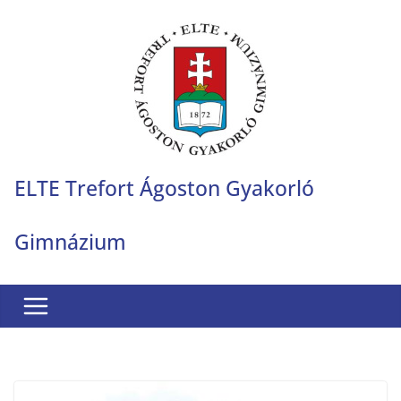
Skip
to
content
ELTE Trefort Ágoston Gyakorló
Gimnázium