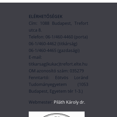
ELÉRHETŐSÉGEK
Cím: 1088 Budapest, Trefort
utca 8.
Telefon: 06-1/460-4460 (porta)
06-1/460-4462 (titkárság)
06-1/460-4465 (gazdasági)
E-mail:
titkarsag(kukac)trefort.elte.hu
OM azonosító szám: 035279
Fenntartó: Eötvös Loránd
Tudományegyetem (1053
Budapest, Egyetem tér 1-3.)
Webmester:
Piláth Károly dr.