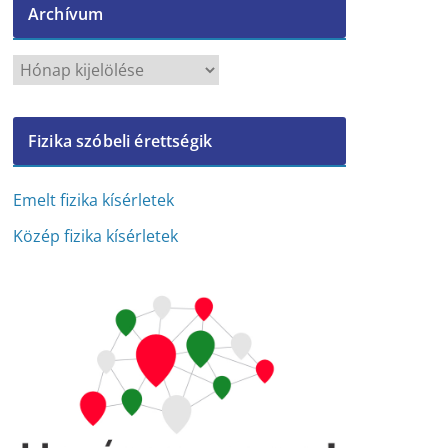
Archívum
A
r
c
Fizika szóbeli érettségik
h
í
v
Emelt fizika kísérletek
u
Közép fizika kísérletek
m