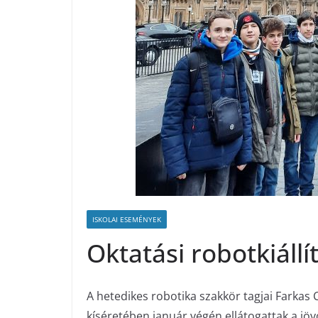
ISKOLAI ESEMÉNYEK
Oktatási robotkiáll
A hetedikes robotika szakkör tagjai Farkas
kíséretében január végén ellátogattak a jö