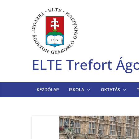
Skip
to
content
ELTE Trefort Á
KEZDŐLAP
ISKOLA
OKTATÁS