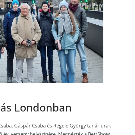
ítás Londonban
 Csaba, Gáspár Csaba és Regele György tanár urak
vő évi verseny helyszínére. Megnézték a BettShow