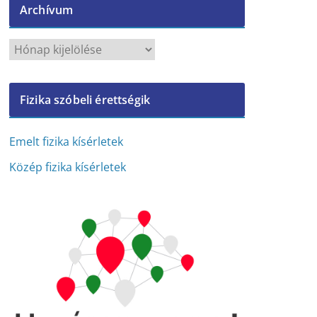
Archívum
A
r
c
Fizika szóbeli érettségik
h
í
v
Emelt fizika kísérletek
u
Közép fizika kísérletek
m