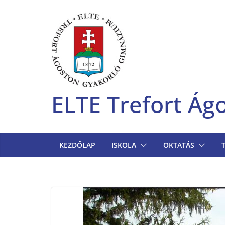
Skip
to
content
ELTE Trefort Á
KEZDŐLAP
ISKOLA
OKTATÁS