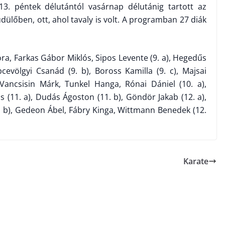
3. péntek délutántól vasárnap délutánig tartott az
dülőben, ott, ahol tavaly is volt. A programban 27 diák
óra, Farkas Gábor Miklós, Sipos Levente (9. a), Hegedűs
cevölgyi Csanád (9. b), Boross Kamilla (9. c), Majsai
Vancsisin Márk, Tunkel Hanga, Rónai Dániel (10. a),
s (11. a), Dudás Ágoston (11. b), Göndör Jakab (12. a),
. b), Gedeon Ábel, Fábry Kinga, Wittmann Benedek (12.
Karate