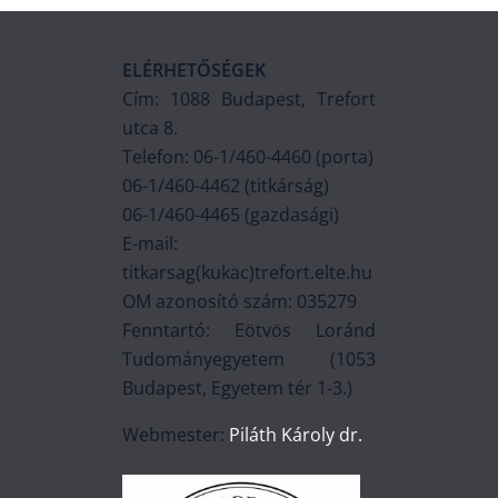
ELÉRHETŐSÉGEK
Cím: 1088 Budapest, Trefort
utca 8.
Telefon: 06-1/460-4460 (porta)
06-1/460-4462 (titkárság)
06-1/460-4465 (gazdasági)
E-mail:
titkarsag(kukac)trefort.elte.hu
OM azonosító szám: 035279
Fenntartó: Eötvös Loránd
Tudományegyetem (1053
Budapest, Egyetem tér 1-3.)
Webmester:
Piláth Károly dr.