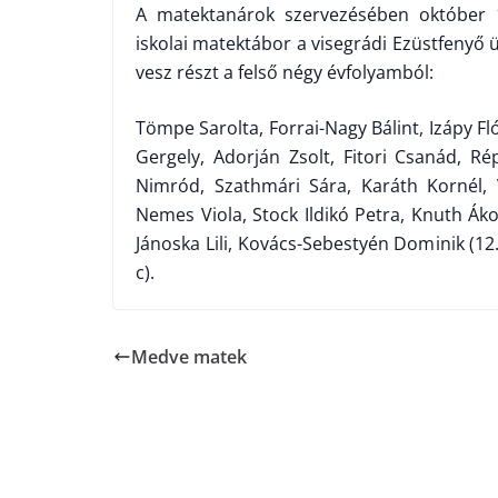
A matektanárok szervezésében október 1
iskolai matektábor a visegrádi Ezüstfenyő ü
vesz részt a felső négy évfolyamból:
Tömpe Sarolta, Forrai-Nagy Bálint, Izápy Fl
Gergely, Adorján Zsolt, Fitori Csanád, Rép
Nimród, Szathmári Sára, Karáth Kornél, 
Nemes Viola, Stock Ildikó Petra, Knuth Áko
Jánoska Lili, Kovács-Sebestyén Dominik (12
c).
Medve matek