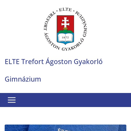
Skip
to
content
ELTE Trefort Ágoston Gyakorló
Gimnázium