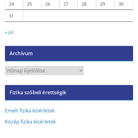
24
25
26
27
28
29
30
31
« júl
Archívum
A
r
c
Fizika szóbeli érettségik
h
í
v
Emelt fizika kísérletek
u
Közép fizika kísérletek
m