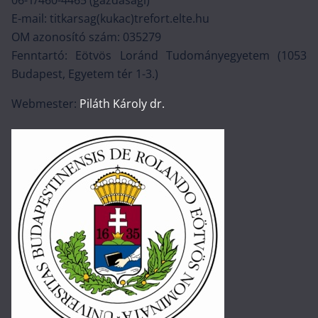
E-mail: titkarsag(kukac)trefort.elte.hu
OM azonosító szám: 035279
Fenntartó: Eötvös Loránd Tudományegyetem (1053
Budapest, Egyetem tér 1-3.)
Webmester:
Piláth Károly dr.