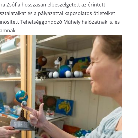
a Zsófia hosszasan elbeszélgetett az érintett
ztalataikat és a pályázattal kapcsolatos ötleteiket
Minősített Tehetséggondozó Műhely hálózatnak is, és
ramnak.