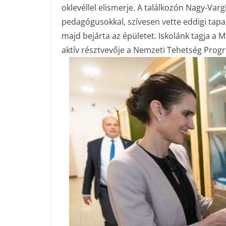
oklevéllel elismerje.
A találkozón Nagy-Vargh
pedagógusokkal, szívesen vette eddigi tapas
majd bejárta az épületet.
Iskolánk tagja a 
aktív résztvevője a Nemzeti Tehetség Prog