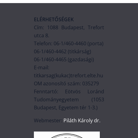
ELÉRHETŐSÉGEK
Cím: 1088 Budapest, Trefort
utca 8.
Telefon: 06-1/460-4460 (porta)
06-1/460-4462 (titkárság)
06-1/460-4465 (gazdasági)
E-mail:
titkarsag(kukac)trefort.elte.hu
OM azonosító szám: 035279
Fenntartó: Eötvös Loránd
Tudományegyetem (1053
Budapest, Egyetem tér 1-3.)
Webmester:
Piláth Károly dr.