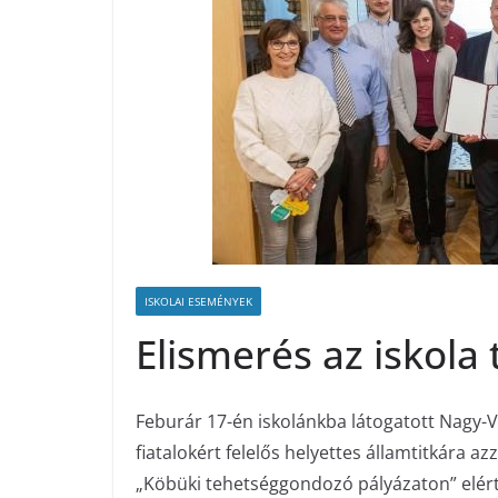
ISKOLAI ESEMÉNYEK
Elismerés az iskola
Feburár 17-én iskolánkba látogatott Nagy-V
fiatalokért felelős helyettes államtitkára az
„Köbüki tehetséggondozó pályázaton” elér