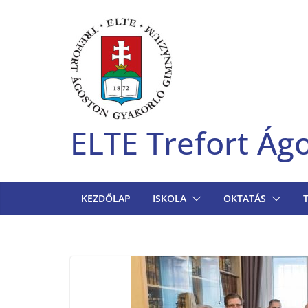
Skip
to
content
ELTE Trefort Á
KEZDŐLAP
ISKOLA
OKTATÁS