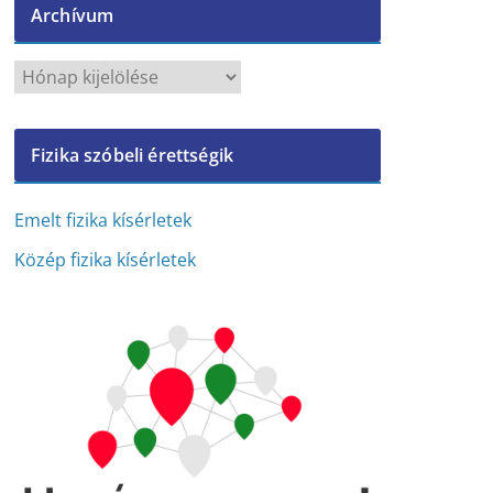
Archívum
A
r
c
Fizika szóbeli érettségik
h
í
v
Emelt fizika kísérletek
u
Közép fizika kísérletek
m