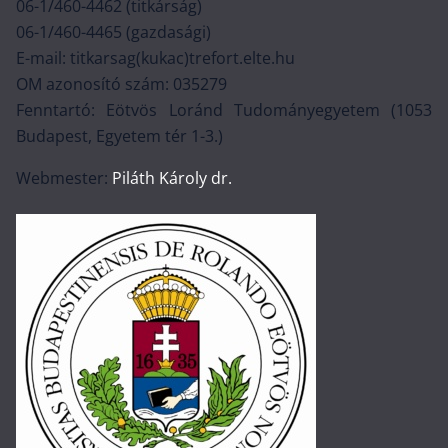
06-1/460-4462 (titkárság)
06-1/460-4465 (gazdasági)
E-mail: titkarsag(kukac)trefort.elte.hu
OM azonosító szám: 035279
Fenntartó: Eötvös Loránd Tudományegyetem (1053
Budapest, Egyetem tér 1-3.)
Webmester:
Piláth Károly dr.