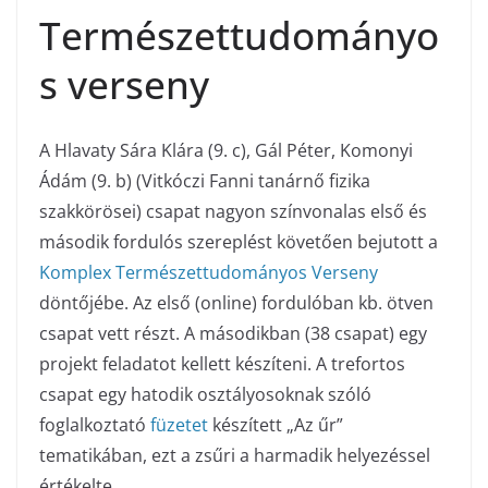
Természettudományo
s verseny
A Hlavaty Sára Klára (9. c), Gál Péter, Komonyi
Ádám (9. b) (Vitkóczi Fanni tanárnő fizika
szakkörösei) csapat nagyon színvonalas első és
második fordulós szereplést követően bejutott a
Komplex Természettudományos Verseny
döntőjébe. Az első (online) fordulóban kb. ötven
csapat vett részt. A másodikban (38 csapat) egy
projekt feladatot kellett készíteni. A trefortos
csapat egy hatodik osztályosoknak szóló
foglalkoztató
füzetet
készített „Az űr”
tematikában, ezt a zsűri a harmadik helyezéssel
értékelte.