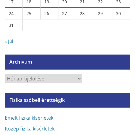
17
18
19
20
21
22
23
24
25
26
27
28
29
30
31
« júl
Archívum
A
r
c
Fizika szóbeli érettségik
h
í
v
Emelt fizika kísérletek
u
Közép fizika kísérletek
m