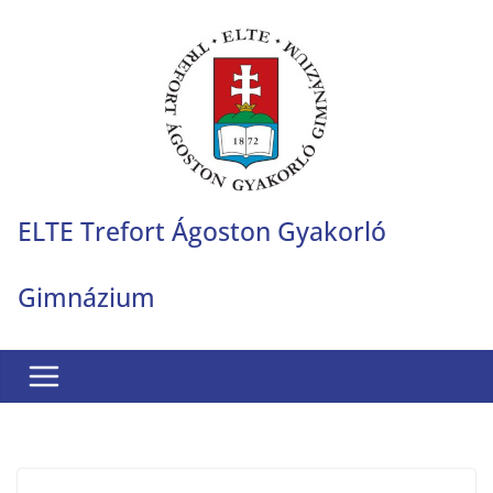
Skip
to
content
ELTE Trefort Ágoston Gyakorló
Gimnázium