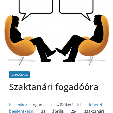
A SZÜLŐKNEK
Szaktanári fogadóóra
Ki mikor
fogadja a szülőket?
Itt lehetett
bejelentkezni
az április 25-i szaktanári