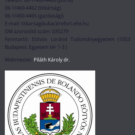
Telefon: 06-1/460-4460 (porta)
06-1/460-4462 (titkárság)
06-1/460-4465 (gazdasági)
E-mail: titkarsag(kukac)trefort.elte.hu
OM azonosító szám: 035279
Fenntartó: Eötvös Loránd Tudományegyetem (1053
Budapest, Egyetem tér 1-3.)
Webmester:
Piláth Károly dr.