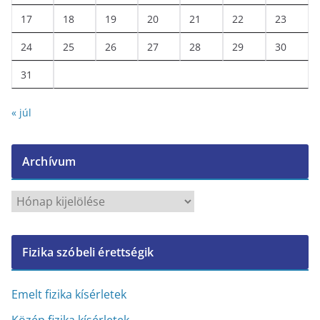
17
18
19
20
21
22
23
24
25
26
27
28
29
30
31
« júl
Archívum
A
r
c
Fizika szóbeli érettségik
h
í
v
Emelt fizika kísérletek
u
Közép fizika kísérletek