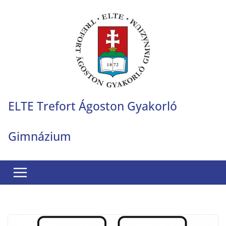
Skip
to
content
ELTE Trefort Ágoston Gyakorló
Gimnázium