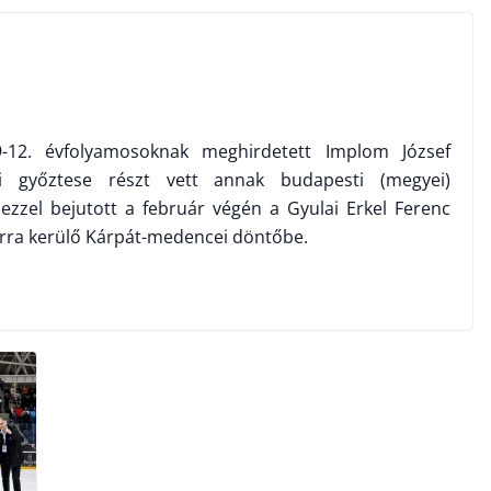
12. évfolyamosoknak meghirdetett Implom József
lai győztese részt vett annak budapesti (megyei)
, ezzel bejutott a február végén a Gyulai Erkel Ferenc
rra kerülő Kárpát-medencei döntőbe.