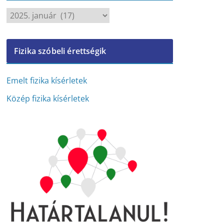
A
r
c
Fizika szóbeli érettségik
h
í
v
Emelt fizika kísérletek
u
Közép fizika kísérletek
m