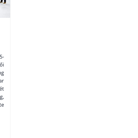
5-
ői
ng
ar
ét
g,
te