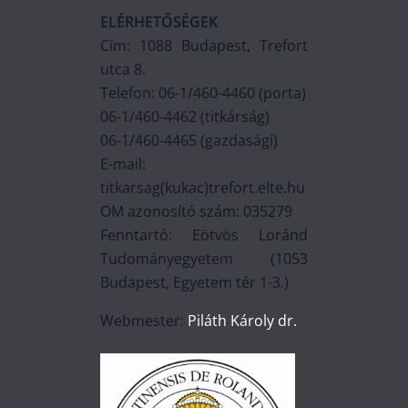
ELÉRHETŐSÉGEK
Cím: 1088 Budapest, Trefort
utca 8.
Telefon: 06-1/460-4460 (porta)
06-1/460-4462 (titkárság)
06-1/460-4465 (gazdasági)
E-mail:
titkarsag(kukac)trefort.elte.hu
OM azonosító szám: 035279
Fenntartó: Eötvös Loránd
Tudományegyetem (1053
Budapest, Egyetem tér 1-3.)
Webmester:
Piláth Károly dr.