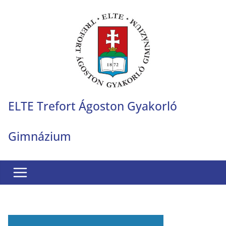
Skip
to
content
ELTE Trefort Ágoston Gyakorló
Gimnázium