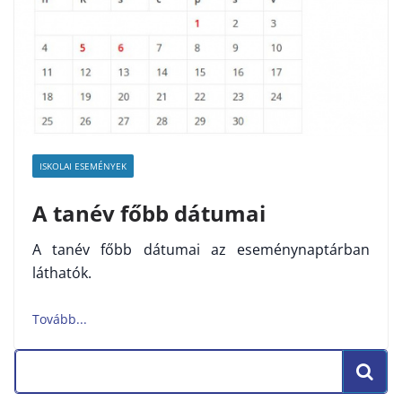
ISKOLAI ESEMÉNYEK
A tanév főbb dátumai
A tanév főbb dátumai az eseménynaptárban
láthatók.