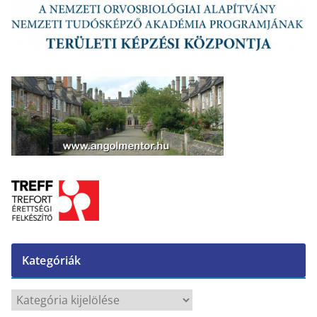
Kategóriák
K
a