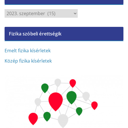
A
r
c
Fizika szóbeli érettségik
h
í
v
Emelt fizika kísérletek
u
Közép fizika kísérletek
m