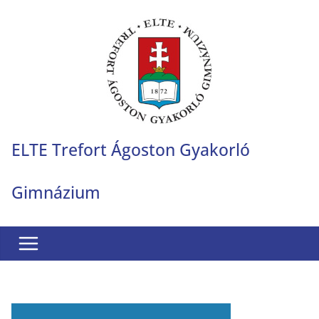
Skip
to
content
ELTE Trefort Ágoston Gyakorló
Gimnázium