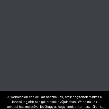
A weboldalon cookie-kat használunk, amik segítenek minket a
lehető legjobb szolgáltatások nyújtásában. Weboldalunk
Copyright © 2026
ELTE Trefort Ágoston Gyakorló Gimnázium
.
további használatával jóváhagyja, hogy cookie-kat használjunk.