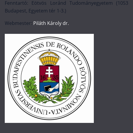
Fenntartó: Eötvös Loránd Tudományegyetem (1053
Budapest, Egyetem tér 1-3.)
Webmester:
Piláth Károly dr.