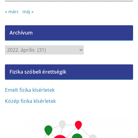
« márc
máj »
Archívum
A
r
c
Fizika szóbeli érettségik
h
í
v
Emelt fizika kísérletek
u
Közép fizika kísérletek
m