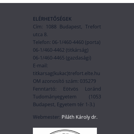
ELÉRHETŐSÉGEK
Cím: 1088 Budapest, Trefort
utca 8.
Telefon: 06-1/460-4460 (porta)
06-1/460-4462 (titkárság)
06-1/460-4465 (gazdasági)
E-mail:
titkarsag(kukac)trefort.elte.hu
OM azonosító szám: 035279
Fenntartó: Eötvös Loránd
Tudományegyetem (1053
Budapest, Egyetem tér 1-3.)
Webmester:
Piláth Károly dr.