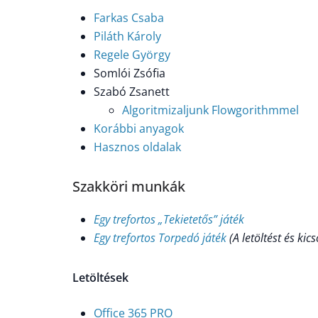
Farkas Csaba
Piláth Károly
Regele György
Somlói Zsófia
Szabó Zsanett
Algoritmizaljunk Flowgorithmmel
Korábbi anyagok
Hasznos oldalak
Szakköri munkák
Egy trefortos „Tekietetős” játék
Egy trefortos Torpedó játék
(A letöltést és ki
Letöltések
Office 365 PRO