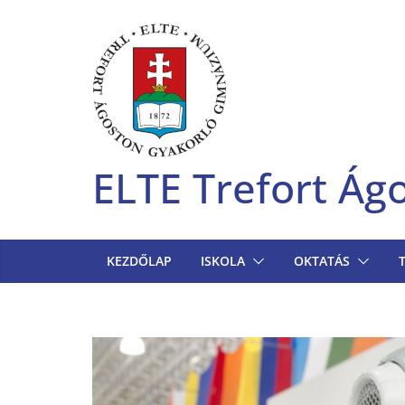
Skip
to
content
ELTE Trefort Á
KEZDŐLAP
ISKOLA
OKTATÁS