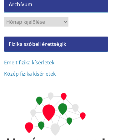
Archívum
A
r
c
Fizika szóbeli érettségik
h
í
v
Emelt fizika kísérletek
u
Közép fizika kísérletek
m