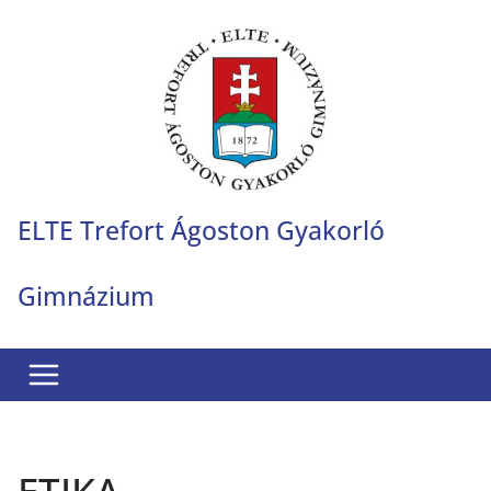
Skip
to
content
ELTE Trefort Ágoston Gyakorló
Gimnázium