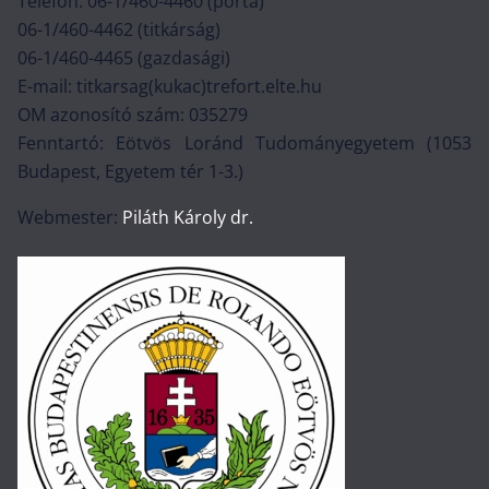
Telefon: 06-1/460-4460 (porta)
06-1/460-4462 (titkárság)
06-1/460-4465 (gazdasági)
E-mail: titkarsag(kukac)trefort.elte.hu
OM azonosító szám: 035279
Fenntartó: Eötvös Loránd Tudományegyetem (1053
Budapest, Egyetem tér 1-3.)
Webmester:
Piláth Károly dr.