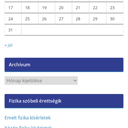
17
18
19
20
21
22
23
24
25
26
27
28
29
30
31
« júl
Archívum
A
r
c
Fizika szóbeli érettségik
h
í
v
Emelt fizika kísérletek
u